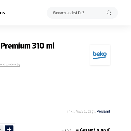
fos
4 Premium 310 ml
Produktdetails
inkl. MwSt., zzgl.
Versand
= Gesamt
9,99
€
=
1
St.