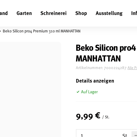
and
Garten
Schreinerei
Shop
Ausstellung
In
Suchen
Beko Silicon pro4 Premium 310 ml MANHATTAN
Beko Silicon pro
MANHATTAN
Artikelnummer:
7000224287
Alle 
Details anzeigen
Auf Lager
9,99 €
/ St.
St.