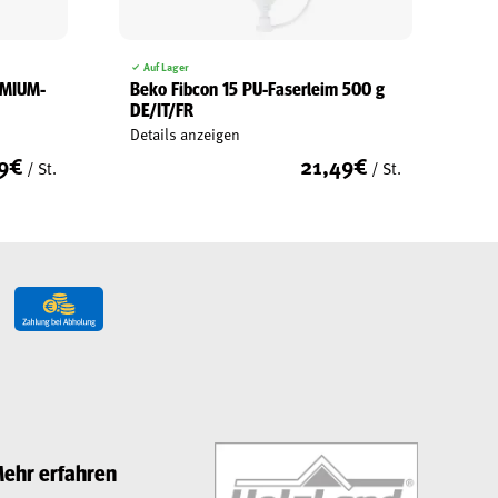
Auf Lager
EMIUM-
Beko Fibcon 15 PU-Faserleim 500 g
DE/IT/FR
Details anzeigen
9
€
21,49
€
/ St.
/ St.
ehr erfahren