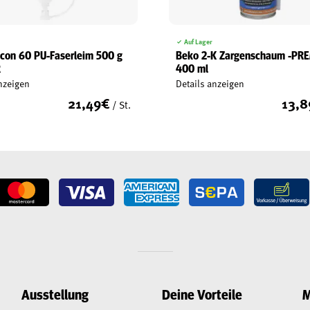
Auf Lager
bcon 60 PU-Faserleim 500 g
Beko 2-K Zargenschaum -PR
R
400 ml
nzeigen
Details anzeigen
21,49
€
13,8
/ St.
Ausstellung
Deine Vorteile
M