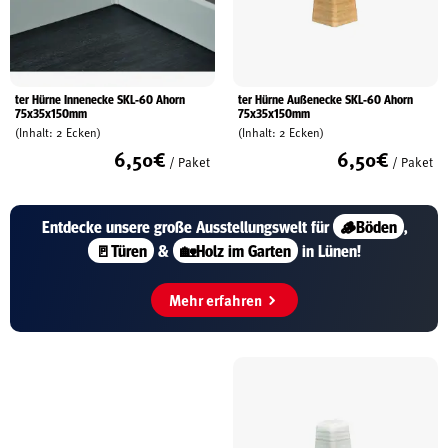
ter Hürne Innenecke SKL-60 Ahorn
ter Hürne Außenecke SKL-60 Ahorn
75x35x150mm
75x35x150mm
(Inhalt: 2 Ecken)
(Inhalt: 2 Ecken)
6,50
€
6,50
€
/ Paket
/ Paket
Entdecke unsere große
Ausstellungswelt für
🪵Böden
,
🚪Türen
&
🏡Holz im Garten
in Lünen!
Mehr erfahren