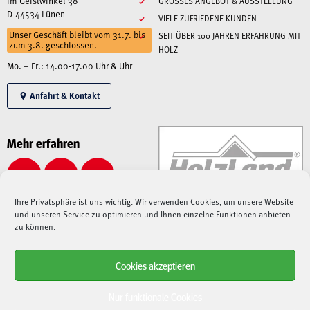
Im Geistwinkel 38
GROSSES ANGEBOT & AUSSTELLUNG
D-44534 Lünen
VIELE ZUFRIEDENE KUNDEN
Unser Geschäft bleibt vom 31.7. bis
SEIT ÜBER 100 JAHREN ERFAHRUNG MIT
zum 3.8. geschlossen.
HOLZ
Mo. – Fr.: 14.00-17.00 Uhr & Uhr
Anfahrt & Kontakt
Mehr erfahren
Ihre Privatsphäre ist uns wichtig. Wir verwenden Cookies, um unsere Website
und unseren Service zu optimieren und Ihnen einzelne Funktionen anbieten
zu können.
Cookies akzeptieren
Alle angegebenen Preise sind Gesamtpreise inkl. MwSt., zzgl. Liefer-/Versandkosten.
Aufgrund der derzeitigen angespannten Lage – sowohl auf dem Weltmarkt, als auch bei
Nur funktionale Cookies
Speditionen, Paketdienstleistern und Lieferanten –
kann es aktuell zu immensen