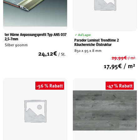
ter Hürne Anpassungsprofil Typ ANS 037
Auf Lager
2,5-7mm
Parador Laminat Trendtime 2
Räuchereiche Ölstruktur
Silber 900mm
850 x 95 x 8 mm
24,12
€
/ St.
29,99
€
/ m²
Ur
17,95
€
/ m²
Pr
Ak
wa
Pr
29
ist
-56 % Rabatt
-47 % Rabatt
17