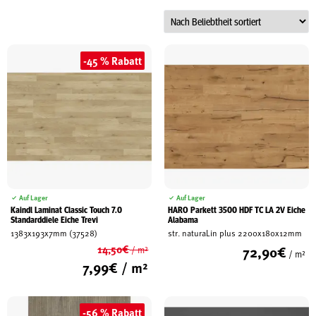
Schreinerei
-45 % Rabatt
Shop
Ausstellung
Infos
Auf Lager
Auf Lager
Kaindl Laminat Classic Touch 7.0
HARO Parkett 3500 HDF TC LA 2V Eiche
Standarddiele Eiche Trevi
Alabama
Kataloge
1383x193x7mm (37528)
str. naturaLin plus 2200x180x12mm
Service
14,50
€
72,90
€
/ m²
/ m²
Ursprünglicher
7,99
€
/ m²
Kontakt & Anfahrt
Preis
Aktueller
Über uns
war:
Preis
14,50€
ist:
Geschichte
-56 % Rabatt