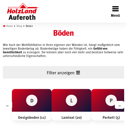
×
Menü
Home
Shop
Böden
Böden
Wie hoch der Wohlfühlfaktor in Ihren eigenen vier Wänden ist, hängt maßgeblich vom
jeweiligen Bodenbelag ab. Bodenbeläge haben die Fähigkeit, ein
Gefühl von
Böden
Gemütlichkeit
zu erzeugen. Sie können aber noch viel mehr und besitzen teilweise sehr
unterschiedliche Eigenschaften.
Türen
Filter anzeigen
Wand
D
L
P
←
→
Garten
Designboden (11)
Laminat (20)
Parkett (5)