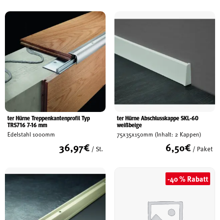
ter Hürne Treppenkantenprofil Typ
ter Hürne Abschlusskappe SKL-60
TRS716 7-16 mm
weißbeige
Edelstahl 1000mm
75x35x150mm (Inhalt: 2 Kappen)
36,97
€
6,50
€
/ St.
/ Paket
-40 % Rabatt