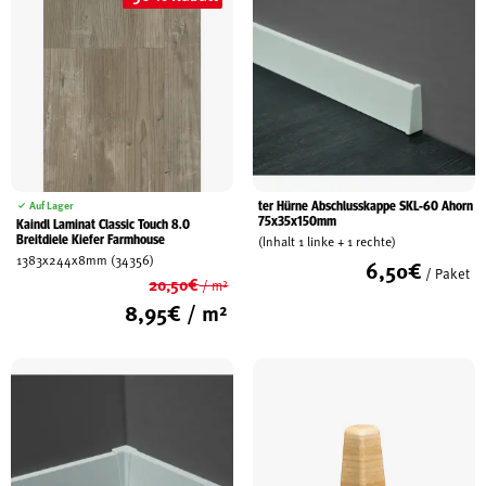
7,99€.
ter Hürne Abschlusskappe SKL-60 Ahorn
Auf Lager
75x35x150mm
Kaindl Laminat Classic Touch 8.0
Breitdiele Kiefer Farmhouse
(Inhalt 1 linke + 1 rechte)
1383x244x8mm (34356)
6,50
€
/ Paket
20,50
€
/ m²
Ursprünglicher
8,95
€
/ m²
Preis
Aktueller
war:
Preis
20,50€
ist:
8,95€.