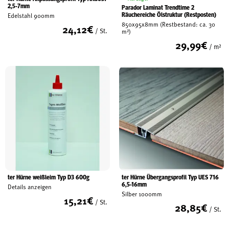
2,5-7mm
Parador Laminat Trendtime 2
Räuchereiche Ölstruktur (Restposten)
Edelstahl 900mm
850x95x8mm (Restbestand: ca. 30
24,12
€
/ St.
m²)
29,99
€
/ m²
ter Hürne weißleim Typ D3 600g
ter Hürne Übergangsprofil Typ UES 716
6,5-16mm
Details anzeigen
Silber 1000mm
15,21
€
/ St.
28,85
€
/ St.