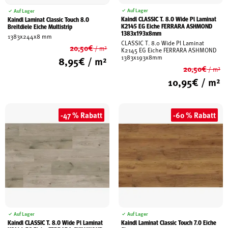
Auf Lager
Auf Lager
Kaindl CLASSIC T. 8.0 Wide Pl Laminat
Kaindl Laminat Classic Touch 8.0
K2145 EG Eiche FERRARA ASHMOND
Breitdiele Eiche Multistrip
1383x193x8mm
1383x244x8 mm
CLASSIC T. 8.0 Wide Pl Laminat
20,50
€
/ m²
K2145 EG Eiche FERRARA ASHMOND
Ursprünglicher
1383x193x8mm
8,95
€
/ m²
Preis
20,50
€
/ m²
Aktueller
war:
Ur
10,95
€
/ m²
Preis
20,50€
Pr
ist:
Ak
wa
8,95€.
Pr
20
ist
-47 % Rabatt
-60 % Rabatt
10
Auf Lager
Auf Lager
Kaindl CLASSIC T. 8.0 Wide Pl Laminat
Kaindl Laminat Classic Touch 7.0 Eiche