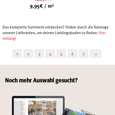
Ursprünglicher
9,95
€
/ m²
Preis
Aktueller
war:
Preis
19,95€
ist:
9,95€.
Das komplette Sortiment entdecken? Stöber durch die Kataloge
unserer Lieferanten, um deinen Lieblingsboden zu finden.
Hier
entlang!
1
2
3
4
5
6
7
→
Noch mehr Auswahl gesucht?