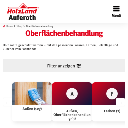
×
Menü
Home
Shop
Oberflächenbehandlung
Oberflächenbehandlung
Holz sollte geschützt werden – mit den passenden Lasuren, Farben, Holzpflege und
Zubehör vom Fachhandel.
Böden
Filter anzeigen
Türen
A
F
Wand
←
→
Außen (127)
Außen,
Farben (2)
Garten
Oberflächenbehandlun
g (3)