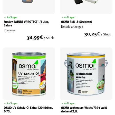
Auf Lager
Auf Lager
Frøslev SATURE #PROTECT 1/1 Liter,
OSMO Roll- & Streichset
Sature
Details anzeigen
Preserve
30,25
€
/ Stück
38,99
€
/ Stück
Auf Lager
Auf Lager
OSMO UV-Schutz-Öl Extra 420 fürblos,
OSMO Wohnraum-Wachs 7394 weiß
0,75L
deckend 2,5L