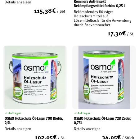
Remmers Anti-Insekt
Details anzeigen
Bekämpfungsmittel farblos 0,25 l
115,38
€
/ Set
Bekämpfendes flüssiges
Holzschutzmittel auf
Lösemittelbasis für die Anwendung
durch Endverbraucher
17,30
€
/ St.
Auf Lager
Auf Lager
OSMO Holzschutz Öl-Lasur 700 Kiefür,
OSMO Holzschutz Öl-Lasur 728 Zeder,
2,5L
0,75L
Details anzeigen
Details anzeigen
102,05
€
34,05
€
/ St.
/ Stück