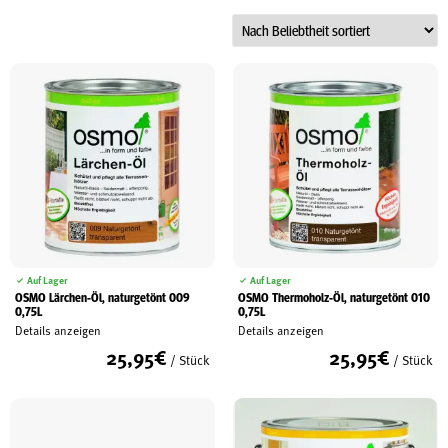
Schreinerei
Shop
Ausstellung
Infos
Auf Lager
Auf Lager
OSMO Lärchen-Öl, naturgetönt 009
OSMO Thermoholz-Öl, naturgetönt 010
0,75L
0,75L
Kataloge
Details anzeigen
Details anzeigen
Service
25,95
€
25,95
€
/ Stück
/ Stück
Kontakt & Anfahrt
Über uns
Geschichte