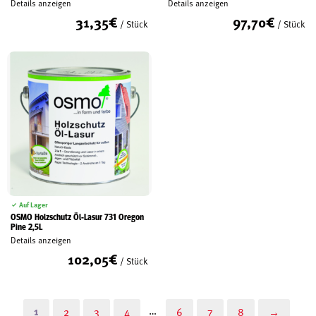
Details anzeigen
Details anzeigen
31,35
€
97,70
€
/ Stück
/ Stück
Auf Lager
OSMO Holzschutz Öl-Lasur 731 Oregon
Pine 2,5L
Details anzeigen
102,05
€
/ Stück
…
1
2
3
4
6
7
8
→