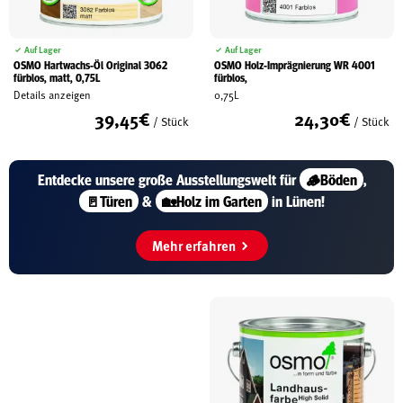
Auf Lager
Auf Lager
OSMO Hartwachs-Öl Original 3062
OSMO Holz-Imprägnierung WR 4001
fürblos, matt, 0,75L
fürblos,
Details anzeigen
0,75L
39,45
€
24,30
€
/ Stück
/ Stück
Entdecke unsere große
Ausstellungswelt für
🪵Böden
,
🚪Türen
&
🏡Holz im Garten
in Lünen!
Mehr erfahren