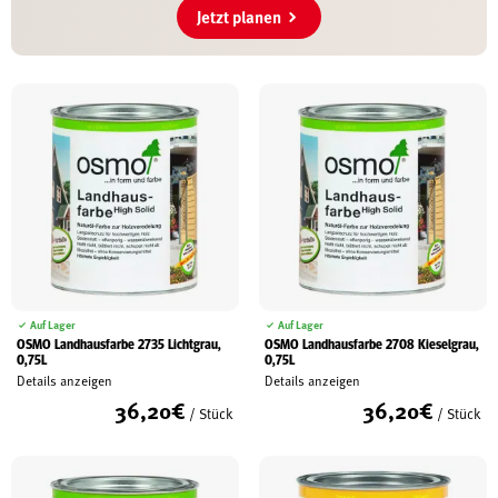
Jetzt planen
Auf Lager
Auf Lager
OSMO Landhausfarbe 2735 Lichtgrau,
OSMO Landhausfarbe 2708 Kieselgrau,
0,75L
0,75L
Details anzeigen
Details anzeigen
36,20
€
36,20
€
/ Stück
/ Stück