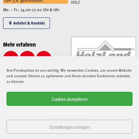
zum 3.8. geschlossen.
HOLZ
Mo. – Fr.: 14.00-17.00 Uhr & Uhr
Anfahrt & Kontakt
Mehr erfahren
Ihre Privatsphäre ist uns wichtig. Wir verwenden Cookies, um unsere Website
und unseren Service zu optimieren und Ihnen einzelne Funktionen anbieten
zu können.
Cookies akzeptieren
Alle angegebenen Preise sind Gesamtpreise inkl. MwSt., zzgl. Liefer-/Versandkosten.
Aufgrund der derzeitigen angespannten Lage – sowohl auf dem Weltmarkt, als auch bei
Nur funktionale Cookies
Speditionen, Paketdienstleistern und Lieferanten –
kann es aktuell zu immensen
Verzögerungen bei Lieferungen kommen
. Nach der Bestellung fragen wir die
Einstellungen anzeigen
Verfügbarkeit und Lieferdauer bei unseren Lieferanten an und
halten Sie entsprechend
auf dem Laufenden
. Sollten Artikel nicht verfügbar sein oder sich Lieferungen verzögern,