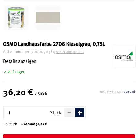
Schreinerei
Shop
OSMO Landhausfarbe 2708 Kieselgrau, 0,75L
Artikelnummer:
7000050384
Alle Produktdetails
Ausstellung
Details anzeigen
Auf Lager
Infos
36,20 €
inkl. MwSt., zzgl.
Versand
/ Stück
Kataloge
Service
Stück
Kontakt & Anfahrt
=
1
Stück
= Gesamt
36,20
€
Über uns
Geschichte