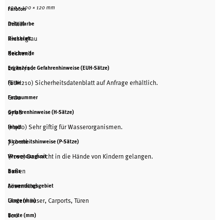
100 × 100 × 120 mm
Farbton
mittel
Detailfarbe
Kieselgrau
Deckkraft
deckend
Reichweite
26 m²/1 l
Ergänzende Gefahrenhinweise (EUH-Sätze)
(EUH210) Sicherheitsdatenblatt auf Anfrage erhältlich.
Farbe
Grau
Farbnummer
2708
Gefahrenhinweise (H-Sätze)
(H400) Sehr giftig für Wasserorganismen.
Inhalt
750 ml
Sicherheitshinweise (P-Sätze)
(P102) Darf nicht in die Hände von Kindern gelangen.
Verwendungsort
außen
Basis
Lösemittel
Anwendungsgebiet
Gartenhäuser, Carports, Türen
Länge (mm)
100
Breite (mm)