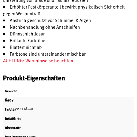
Erhöhter Festkörperanteil bewirkt physikalisch Sicherheit
gegen Wespenfraß
Anstrich geschützt vor Schimmel & Algen
Nachbehandlung ohne Anschleifen
Dünnschichtlasur
Brillante Farbtöne
Blättert nicht ab
Farbtöne sind untereinander mischbar
ACHTUNG: Warnhinweise beachten
Produkt-Eigenschaften
Gewicht
800 g
Maße
101 × 100 × 118 mm
Farbton
mittel
Detailfarbe
ebenholz
Deckkraft
Biozidprodukt