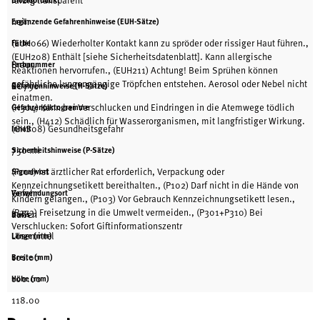
farbig transparent
nein
Ergänzende Gefahrenhinweise (EUH-Sätze)
(EUH066) Wiederholter Kontakt kann zu spröder oder rissiger Haut führen.,
Farbe
(EUH208) Enthält [siehe Sicherheitsdatenblatt]. Kann allergische
Braun
Farbnummer
Reaktionen hervorrufen., (EUH211) Achtung! Beim Sprühen können
gefährliche lungengängige Tröpfchen entstehen. Aerosol oder Nebel nicht
RC-790
Gefahrenhinweise (H-Sätze)
einatmen.
(H304) Kann bei Verschlucken und Eindringen in die Atemwege tödlich
Gefahrenpiktogramme
sein., (H412) Schädlich für Wasserorganismen, mit langfristiger Wirkung.
(GHS08) Gesundheitsgefahr
Inhalt
750 ml
Sicherheitshinweise (P-Sätze)
(P101) Ist ärztlicher Rat erforderlich, Verpackung oder
Signalwort
Kennzeichnungsetikett bereithalten., (P102) Darf nicht in die Hände von
Gefahr
Verwendungsort
Kindern gelangen., (P103) Vor Gebrauch Kennzeichnungsetikett lesen.,
(P273) Freisetzung in die Umwelt vermeiden., (P301+P310) Bei
außen
Basis
Verschlucken: Sofort Giftinformationszentr
Lösemittel
Länge (mm)
101.00
Breite (mm)
100.00
Höhe (mm)
118.00