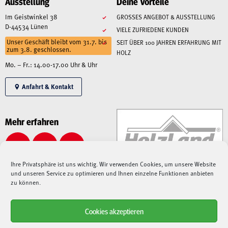
Ausstellung
Deine Vorteile
Im Geistwinkel 38
GROSSES ANGEBOT & AUSSTELLUNG
D-44534 Lünen
VIELE ZUFRIEDENE KUNDEN
Unser Geschäft bleibt vom 31.7. bis
SEIT ÜBER 100 JAHREN ERFAHRUNG MIT
zum 3.8. geschlossen.
HOLZ
Mo. – Fr.: 14.00-17.00 Uhr & Uhr
Anfahrt & Kontakt
Mehr erfahren
Ihre Privatsphäre ist uns wichtig. Wir verwenden Cookies, um unsere Website
und unseren Service zu optimieren und Ihnen einzelne Funktionen anbieten
zu können.
Cookies akzeptieren
Alle angegebenen Preise sind Gesamtpreise inkl. MwSt., zzgl. Liefer-/Versandkosten.
Aufgrund der derzeitigen angespannten Lage – sowohl auf dem Weltmarkt, als auch bei