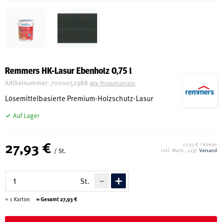
Schreinerei
Shop
Remmers HK-Lasur Ebenholz 0,75 l
Artikelnummer:
7000052988
Alle Produktdetails
Ausstellung
Lösemittelbasierte Premium-Holzschutz-Lasur
Auf Lager
Infos
27,93 €
27,93 € / Karton
/ St.
inkl. MwSt., zzgl.
Versand
Kataloge
Service
St.
Kontakt & Anfahrt
=
1
Karton
= Gesamt
27,93
€
Über uns
Geschichte