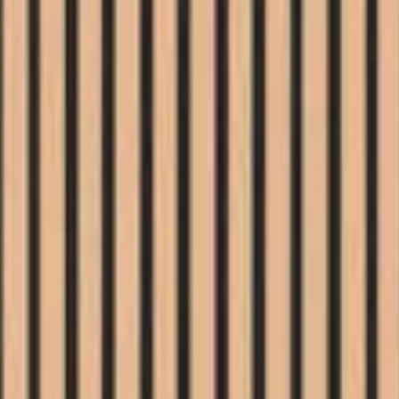
Schreinerei
Shop
Ausstellung
Infos
Kataloge
Service
Kontakt & Anfahrt
Über uns
Geschichte