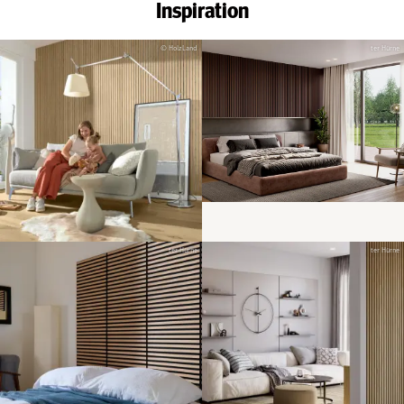
Inspiration
© HolzLand
ter Hürne
ter Hürne
ter Hürne