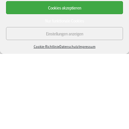
Cookies akzeptieren
Genießen Sie die beste Beratung durch unsere erfahrenen
Experten für Garten, Wohnen und Bauen mit Holz! Sie
Nur funktionale Cookies
stehen Ihnen persönlich mit Rat und Tat zur Seite. Ob in den
Ausstellungen oder im Fachmarkt: Vertrauen Sie der
Einstellungen anzeigen
Erfahrung und Kompetenz unserer Fachleute!
Cookie-Richtlinie
Datenschutz
Impressum