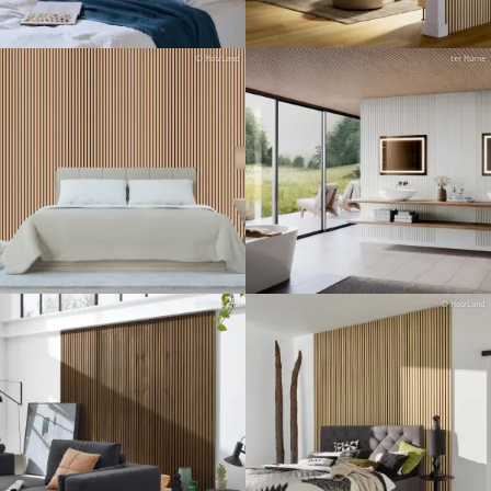
© HolzLand
ter Hürne
© HolzLand
© HolzLand