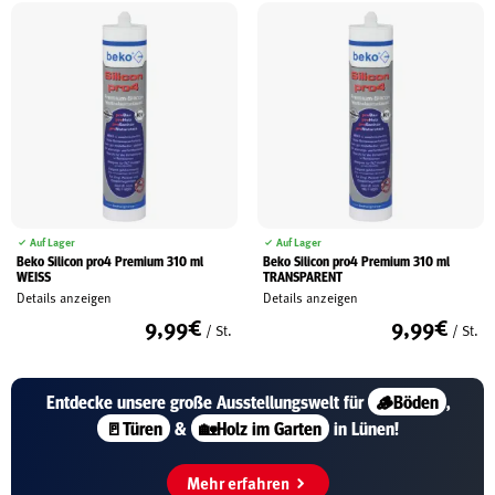
Auf Lager
Auf Lager
Beko Silicon pro4 Premium 310 ml
Beko Silicon pro4 Premium 310 ml
WEISS
TRANSPARENT
Details anzeigen
Details anzeigen
9,99
€
9,99
€
/ St.
/ St.
Entdecke unsere große
Ausstellungswelt für
🪵Böden
,
🚪Türen
&
🏡Holz im Garten
in Lünen!
Mehr erfahren