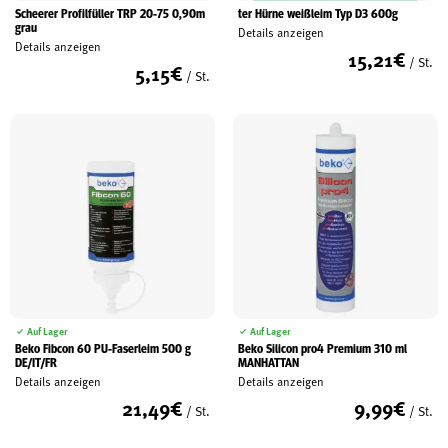
Scheerer Profilfüller TRP 20-75 0,90m
ter Hürne weißleim Typ D3 600g
grau
Schreinerei
Details anzeigen
Details anzeigen
15,21
€
/ St.
5,15
€
/ St.
Shop
Ausstellung
Infos
Kataloge
Auf Lager
Auf Lager
Service
Beko Fibcon 60 PU-Faserleim 500 g
Beko Silicon pro4 Premium 310 ml
DE/IT/FR
MANHATTAN
Kontakt & Anfahrt
Details anzeigen
Details anzeigen
21,49
€
9,99
€
Über uns
/ St.
/ St.
Geschichte