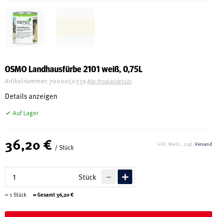
Schreinerei
Shop
OSMO Landhausfürbe 2101 weiß, 0,75L
Artikelnummer:
7000050339
Alle Produktdetails
Ausstellung
Details anzeigen
Auf Lager
Infos
36,20 €
inkl. MwSt., zzgl.
Versand
/ Stück
Kataloge
Service
Stück
Kontakt & Anfahrt
=
1
Stück
= Gesamt
36,20
€
Über uns
Geschichte