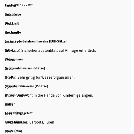
100 × 100 × 120 mm
Farbton
mittel
Detailfarbe
Weiß
Deckkraft
deckend
Reichweite
26 m²/1 l
Ergänzende Gefahrenhinweise (EUH-Sätze)
(EUH210) Sicherheitsdatenblatt auf Anfrage erhältlich.
Farbe
Weiss
Farbnummer
2101
Gefahrenhinweise (H-Sätze)
(H400) Sehr giftig für Wasserorganismen.
Inhalt
750 ml
Sicherheitshinweise (P-Sätze)
(P102) Darf nicht in die Hände von Kindern gelangen.
Verwendungsort
außen
Basis
Lösemittel
Anwendungsgebiet
Gartenhäuser, Carports, Türen
Länge (mm)
100
Breite (mm)