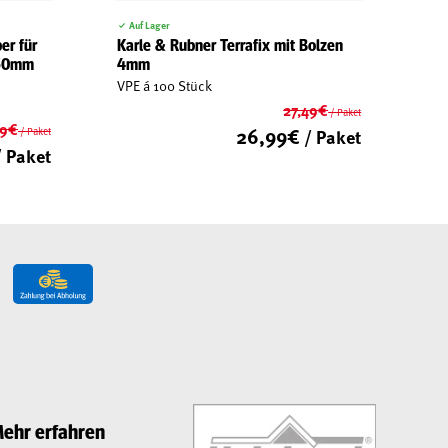
Auf Lager
er für
Karle & Rubner Terrafix mit Bolzen
150mm
4mm
VPE á 100 Stück
27,49
€
/ Paket
59
€
Ursprüngliche
26,99
€
/ Paket
/ Paket
Ursprünglicher
Preis
 Paket
Aktueller
Preis
war:
Aktueller
Preis
war:
27,49€
Preis
ist:
28,59€
ist:
26,99€.
27,99€.
ehr erfahren