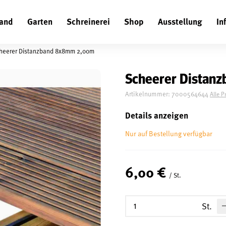
and
Garten
Schreinerei
Shop
Ausstellung
In
Suchen
heerer Distanzband 8x8mm 2,00m
Scheerer Distan
Artikelnummer:
7000564644
Alle P
Details anzeigen
Nur auf Bestellung verfügbar
6,00 €
/ St.
St.