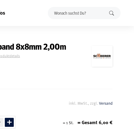
fos
zband 8x8mm 2,00m
roduktdetails
inkl. MwSt., zzgl.
Versand
= Gesamt
6,00
€
=
1
St.