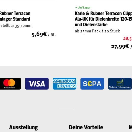
Auf Lager
Rubner Terracon
Karle & Rubner Terracon Clipp
nlager Standard
Alu-UK für Dielenbreite 120-
und Dielenstärke
stellbar 35-70mm
ab 25mm Pack à 20 Stück
5,69
€
/ St.
28,
27,99
€
/
Ausstellung
Deine Vorteile
M