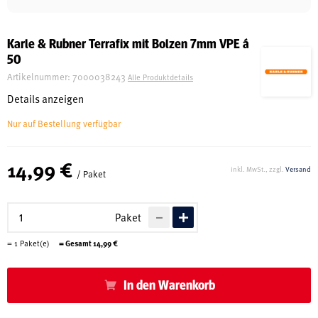
Schreinerei
Karle & Rubner Terrafix mit Bolzen 7mm VPE á
50
Shop
Artikelnummer:
7000038243
Alle Produktdetails
Details anzeigen
Nur auf Bestellung verfügbar
Ausstellung
14,99 €
inkl. MwSt., zzgl.
Versand
/ Paket
Infos
Paket
Kataloge
=
1
Paket(e)
= Gesamt
14,99
€
Service
Kontakt & Anfahrt
In den Warenkorb
Über uns
Geschichte