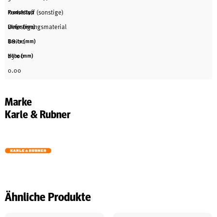
Kunststoff (sonstige)
Produkttyp
Befestigungsmaterial
Länge (mm)
88.00
Breite (mm)
25.00
Höhe (mm)
0.00
Marke
Karle & Rubner
Ähnliche Produkte