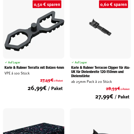
0,50 € sparen
0,60 € sparen
Auf Lager
Auf Lager
Karle & Rubner Terrafix mit Bolzen 4mm
Karle & Rubner Terracon Clipper für Alu-
UK für Dielenbreite 120-150mm und
VPE á 100 Stück
Dielenstärke
27,49
€
/ Paket
ab 25mm Pack à 20 Stück
Ursprünglicher
26,99
€
/ Paket
28,59
€
/ Paket
Preis
Ur
27,99
€
Aktueller
/ Paket
war:
Pr
Preis
27,49€
Ak
wa
ist:
Pr
28
26,99€.
ist
27