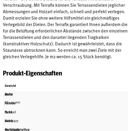
Verschraubung. Mit Terrafix können Sie Terrassendielen jeglicher
Abmessungen und Holzart einfach, schnell und perfekt verlegen.
Damit erzielen Sie ohne weitere Hilfsmittel ein gleichmäßiges
Verlegebild der Dielen. Der Terrafix garantiert Ihnen außerdem die
für die Belüftung erforderlichen Abstände zwischen den einzelnen
Terrassendielen und den darunter liegenden Tragbalken
(konstruktiver Holzschutz). Dadurch ist gewährleistet, dass die
Staunässe abtrocknen kann. So erreicht man zwei Ziele mit der
gleichen Verlegehilfe. Je m2 werden ca. 15 Stück benötigt.
Produkt-Eigenschaften
Gewicht
340 g
Maße
88 × 25 mm
Farbton
dunkel
Farbe
Schwarz
Inhalt
50 Stück
Materialdetailtyp