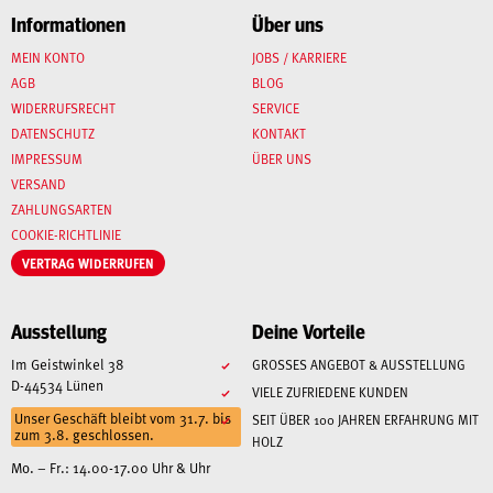
Informationen
Über uns
MEIN KONTO
JOBS / KARRIERE
AGB
BLOG
WIDERRUFSRECHT
SERVICE
DATENSCHUTZ
KONTAKT
IMPRESSUM
ÜBER UNS
VERSAND
ZAHLUNGSARTEN
COOKIE-RICHTLINIE
VERTRAG WIDERRUFEN
Ausstellung
Deine Vorteile
Im Geistwinkel 38
GROSSES ANGEBOT & AUSSTELLUNG
D-44534 Lünen
VIELE ZUFRIEDENE KUNDEN
Unser Geschäft bleibt vom 31.7. bis
SEIT ÜBER 100 JAHREN ERFAHRUNG MIT
zum 3.8. geschlossen.
HOLZ
Mo. – Fr.: 14.00-17.00 Uhr & Uhr