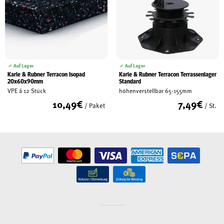
Auf Lager
Auf Lager
Karle & Rubner Terracon Isopad
Karle & Rubner Terracon Terrassenlager
20x60x90mm
Standard
VPE á 12 Stück
höhenverstellbar 65-155mm
10,49
€
7,49
€
/ Paket
/ St.