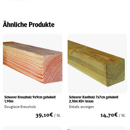
Ähnliche Produkte
Scheerer Kreuzholz 9x9cm gehobelt
Scheerer Kantholz 7x7cm gehobelt
1,90m
2,10m KD+ braun
Douglasie-Kreuzholz
Details anzeigen
39,10
€
14,70
€
/ St.
/ St.