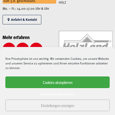
zum 3.8. geschlossen.
HOLZ
Mo. – Fr.: 14.00-17.00 Uhr & Uhr
Anfahrt & Kontakt
Mehr erfahren
Ihre Privatsphäre ist uns wichtig. Wir verwenden Cookies, um unsere Website
und unseren Service zu optimieren und Ihnen einzelne Funktionen anbieten
zu können.
Cookies akzeptieren
Alle angegebenen Preise sind Gesamtpreise inkl. MwSt., zzgl. Liefer-/Versandkosten.
Aufgrund der derzeitigen angespannten Lage – sowohl auf dem Weltmarkt, als auch bei
Nur funktionale Cookies
Speditionen, Paketdienstleistern und Lieferanten –
kann es aktuell zu immensen
Verzögerungen bei Lieferungen kommen
. Nach der Bestellung fragen wir die
Einstellungen anzeigen
Verfügbarkeit und Lieferdauer bei unseren Lieferanten an und
halten Sie entsprechend
auf dem Laufenden
. Sollten Artikel nicht verfügbar sein oder sich Lieferungen verzögern,