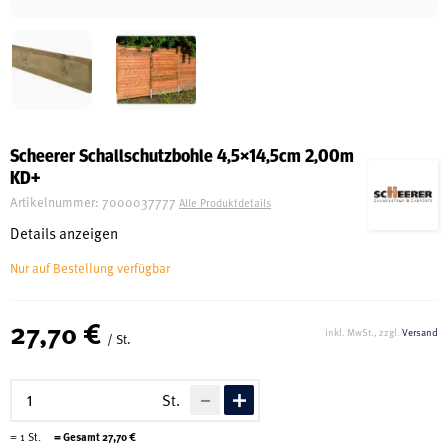
Schreinerei
Shop
Scheerer Schallschutzbohle 4,5×14,5cm 2,00m
KD+
Ausstellung
Artikelnummer:
7000037777
Alle Produktdetails
Details anzeigen
Infos
Nur auf Bestellung verfügbar
Kataloge
27,70 €
inkl. MwSt., zzgl.
Versand
/ St.
Service
Kontakt & Anfahrt
St.
Über uns
=
1
St.
= Gesamt
27,70
€
Geschichte