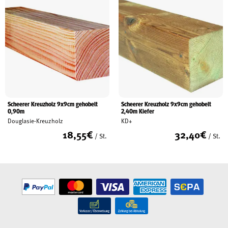
Scheerer Kreuzholz 9x9cm gehobelt
Scheerer Kreuzholz 9x9cm gehobelt
0,90m
2,40m Kiefer
Douglasie-Kreuzholz
KD+
18,55
€
32,40
€
/ St.
/ St.