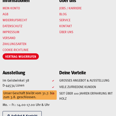
Informationen
Über uns
MEIN KONTO
JOBS / KARRIERE
AGB
BLOG
WIDERRUFSRECHT
SERVICE
DATENSCHUTZ
KONTAKT
IMPRESSUM
ÜBER UNS
VERSAND
ZAHLUNGSARTEN
COOKIE-RICHTLINIE
VERTRAG WIDERRUFEN
Ausstellung
Deine Vorteile
Im Geistwinkel 38
GROSSES ANGEBOT & AUSSTELLUNG
D-44534 Lünen
VIELE ZUFRIEDENE KUNDEN
Unser Geschäft bleibt vom 31.7. bis
SEIT ÜBER 100 JAHREN ERFAHRUNG MIT
zum 3.8. geschlossen.
HOLZ
Mo. – Fr.: 14.00-17.00 Uhr & Uhr
Anfahrt & Kontakt