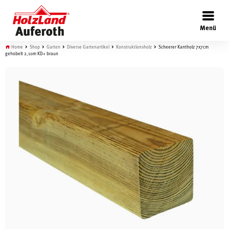
×
Menü
Home
Shop
Garten
Diverse Gartenartikel
Konstruktionsholz
Scheerer Kantholz 7x7cm
gehobelt 2,10m KD+ braun
Böden
Türen
Wand
Garten