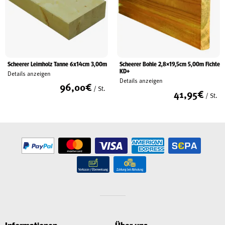
Scheerer Leimholz Tanne 6x14cm 3,00m
Scheerer Bohle 2,8×19,5cm 5,00m Fichte
KD+
Details anzeigen
Details anzeigen
96,00
€
/ St.
41,95
€
/ St.