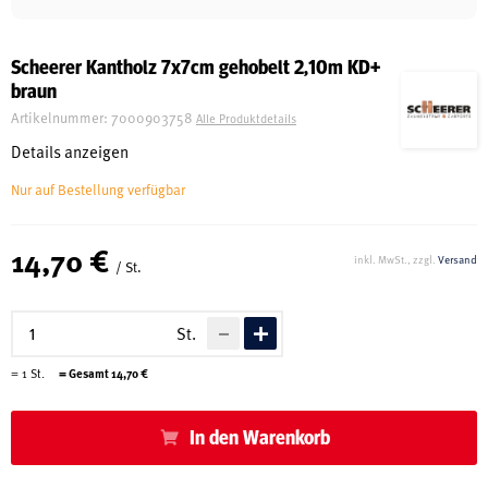
Schreinerei
Scheerer Kantholz 7x7cm gehobelt 2,10m KD+
braun
Shop
Artikelnummer:
7000903758
Alle Produktdetails
Details anzeigen
Nur auf Bestellung verfügbar
Ausstellung
14,70 €
inkl. MwSt., zzgl.
Versand
/ St.
Infos
St.
Kataloge
=
1
St.
= Gesamt
14,70
€
Service
Kontakt & Anfahrt
In den Warenkorb
Über uns
Geschichte