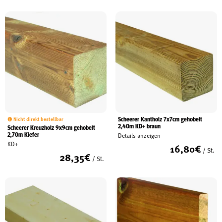
Scheerer Kantholz 7x7cm gehobelt
Nicht direkt bestellbar
2,40m KD+ braun
Scheerer Kreuzholz 9x9cm gehobelt
2,70m Kiefer
Details anzeigen
KD+
16,80
€
/ St.
28,35
€
/ St.