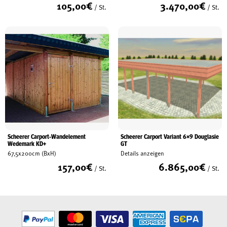
105,00
€
3.470,00
€
/ St.
/ St.
Scheerer Carport-Wandelement
Scheerer Carport Variant 6×9 Douglasie
Wedemark KD+
GT
67,5x200cm (BxH)
Details anzeigen
157,00
€
6.865,00
€
/ St.
/ St.