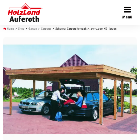
×
Menü
Home
Shop
Garten
Carports
Scheerer Carport Kompakt 5,49×5,00m KD+ braun
Böden
Türen
Wand
Garten