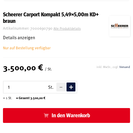
Schreinerei
Scheerer Carport Kompakt 5,49×5,00m KD+
braun
Shop
Artikelnummer:
7000690790
Alle Produktdetails
Details anzeigen
Nur auf Bestellung verfügbar
Ausstellung
3.500,00 €
inkl. MwSt., zzgl.
Versand
/ St.
Infos
St.
Kataloge
=
1
St.
= Gesamt
3.500,00
€
Service
Kontakt & Anfahrt
In den Warenkorb
Über uns
Geschichte