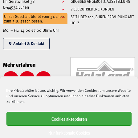
Im Geistwinkel 38
GROSSES ANGEBOT & AUSSTELLUNG
D-44534 Lünen
VIELE ZUFRIEDENE KUNDEN
Unser Geschäft bleibt vom 31.7. bis
SEIT ÜBER 100 JAHREN ERFAHRUNG MIT
zum 3.8. geschlossen.
HOLZ
Mo. – Fr.: 14.00-17.00 Uhr & Uhr
Anfahrt & Kontakt
Mehr erfahren
Ihre Privatsphäre ist uns wichtig. Wir verwenden Cookies, um unsere Website
und unseren Service zu optimieren und Ihnen einzelne Funktionen anbieten
zu können.
Cookies akzeptieren
Alle angegebenen Preise sind Gesamtpreise inkl. MwSt., zzgl. Liefer-/Versandkosten.
Aufgrund der derzeitigen angespannten Lage – sowohl auf dem Weltmarkt, als auch bei
Nur funktionale Cookies
Speditionen, Paketdienstleistern und Lieferanten –
kann es aktuell zu immensen