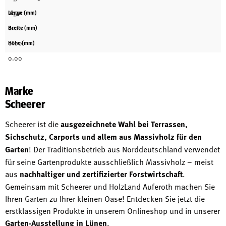
2470
Länge (mm)
0.00
Breite (mm)
0.00
Höhe (mm)
0.00
Marke
Scheerer
Scheerer ist die
ausgezeichnete Wahl bei Terrassen,
Sichschutz, Carports und allem aus Massivholz für den
Garten
! Der Traditionsbetrieb aus Norddeutschland verwendet
für seine Gartenprodukte ausschließlich Massivholz – meist
aus
nachhaltiger und zertifizierter Forstwirtschaft
.
Gemeinsam mit Scheerer und HolzLand Auferoth machen Sie
Ihren Garten zu Ihrer kleinen Oase! Entdecken Sie jetzt die
erstklassigen Produkte in unserem Onlineshop und in unserer
Garten-Ausstellung in Lünen
.