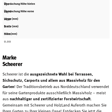
150
Überdachung Höhe hinten
2470
Überdachung Höhe vorne
2470
Länge (mm)
0.00
Breite (mm)
0.00
Höhe (mm)
0.00
Marke
Scheerer
Scheerer ist die
ausgezeichnete Wahl bei Terrassen,
Sichschutz, Carports und allem aus Massivholz für den
Garten
! Der Traditionsbetrieb aus Norddeutschland verwendet
für seine Gartenprodukte ausschließlich Massivholz – meist
aus
nachhaltiger und zertifizierter Forstwirtschaft
.
Gemeinsam mit Scheerer und HolzLand Auferoth machen Sie
Ihren Garten zu Ihrer kleinen Oase! Entdecken Sie jetzt die