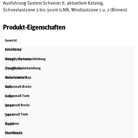
Ausführung System Scheerer lt. aktuellem Katalog.
Schneelastzone 2 bis 300m ü.NN, Windlastzone 1 u. 2 (Binnen)
Produkt-Eigenschaften
Gewicht
1200000 g
Detailfarbe
Douglasie natur
Holzart / Dekornachbildung
Douglasie
Oberflächenbehandlung
unbehandelt
Materialdetailtyp
Holz
Außenmaß Breite
6040
Außenmaß Tiefe
9040
Innenmaß Breite
5420
Innenmaß Tiefe
8440
Dachform
Flachdach
Dach Breite