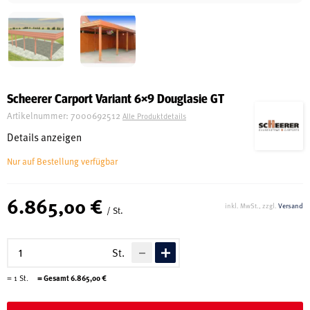
Schreinerei
Shop
Scheerer Carport Variant 6×9 Douglasie GT
Artikelnummer:
7000692512
Alle Produktdetails
Ausstellung
Details anzeigen
Nur auf Bestellung verfügbar
Infos
6.865,00 €
inkl. MwSt., zzgl.
Versand
/ St.
Kataloge
Service
St.
Kontakt & Anfahrt
=
1
St.
= Gesamt
6.865,00
€
Über uns
Geschichte