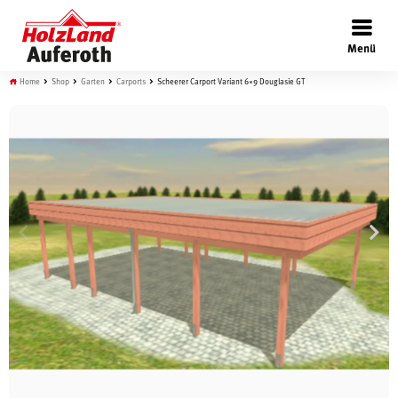
×
Menü
Home
Shop
Garten
Carports
Scheerer Carport Variant 6×9 Douglasie GT
Böden
Türen
Wand
Garten