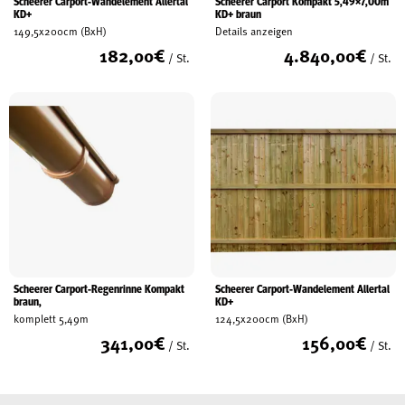
Scheerer Carport-Wandelement Allertal
Scheerer Carport Kompakt 5,49×7,00m
KD+
KD+ braun
149,5x200cm (BxH)
Details anzeigen
182,00
€
4.840,00
€
/ St.
/ St.
Scheerer Carport-Regenrinne Kompakt
Scheerer Carport-Wandelement Allertal
braun,
KD+
komplett 5,49m
124,5x200cm (BxH)
341,00
€
156,00
€
/ St.
/ St.