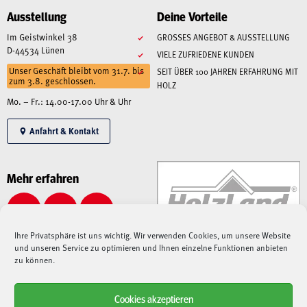
Ausstellung
Deine Vorteile
Im Geistwinkel 38
GROSSES ANGEBOT & AUSSTELLUNG
D-44534 Lünen
VIELE ZUFRIEDENE KUNDEN
Unser Geschäft bleibt vom 31.7. bis
SEIT ÜBER 100 JAHREN ERFAHRUNG MIT
zum 3.8. geschlossen.
HOLZ
Mo. – Fr.: 14.00-17.00 Uhr & Uhr
Anfahrt & Kontakt
Mehr erfahren
Ihre Privatsphäre ist uns wichtig. Wir verwenden Cookies, um unsere Website
und unseren Service zu optimieren und Ihnen einzelne Funktionen anbieten
zu können.
Cookies akzeptieren
Alle angegebenen Preise sind Gesamtpreise inkl. MwSt., zzgl. Liefer-/Versandkosten.