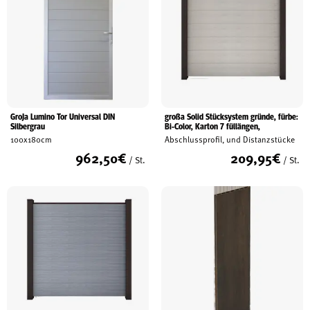
GroJa Lumino Tor Universal DIN
großa Solid Stücksystem gründe, fürbe:
Silbergrau
Bi-Color, Karton 7 füllängen,
100x180cm
Abschlussprofil, und Distanzstücke
962,50
€
209,95
€
/ St.
/ St.