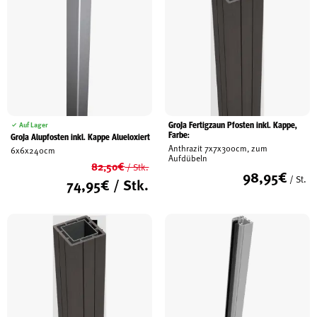
GroJa Fertigzaun Pfosten inkl. Kappe,
Auf Lager
Farbe:
GroJa Alupfosten inkl. Kappe Alueloxiert
Anthrazit 7x7x300cm, zum
6x6x240cm
Aufdübeln
82,50
€
/ Stk.
98,95
€
/ St.
Ursprünglicher
74,95
€
/ Stk.
Preis
Aktueller
war:
Preis
82,50€
ist:
74,95€.