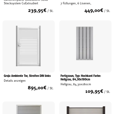
Stecksystem CoExtrudiert
7 Füllungen, 6 Lisenen,
239,95
€
449,00
€
/ St.
/ St.
GroJa Ambiente Tor, Streifen DIN links
Fertigzaun, Typ: Hochkant Farbe:
Hellgrau, 84,30x180cm
Details anzeigen
Hellgrau, 84,30x180cm
895,00
€
/ St.
109,95
€
/ St.