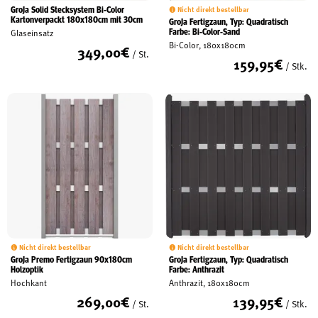
GroJa Solid Stecksystem Bi-Color
Nicht direkt bestellbar
Kartonverpackt 180x180cm mit 30cm
Schreinerei
GroJa Fertigzaun, Typ: Quadratisch
Farbe: Bi-Color-Sand
Glaseinsatz
Bi-Color, 180x180cm
349,00
€
/ St.
159,95
€
/ Stk.
Shop
Ausstellung
Infos
Kataloge
Service
Nicht direkt bestellbar
Nicht direkt bestellbar
GroJa Premo Fertigzaun 90x180cm
GroJa Fertigzaun, Typ: Quadratisch
Kontakt & Anfahrt
Holzoptik
Farbe: Anthrazit
Hochkant
Anthrazit, 180x180cm
Über uns
269,00
€
139,95
€
/ St.
/ Stk.
Geschichte