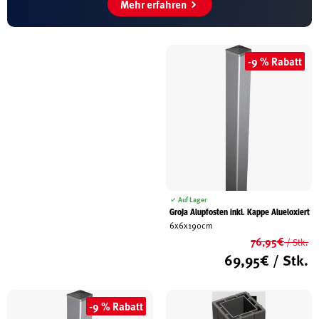
Mehr erfahren
-9 % Rabatt
Auf Lager
GroJa Alupfosten inkl. Kappe Alueloxiert
6x6x190cm
76,95
€
/ Stk.
Ur
69,95
€
/ Stk.
Pr
Ak
wa
Pr
76
ist
-9 % Rabatt
69