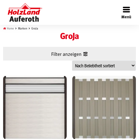
×
Menü
Home
Marken
GroJa
GroJa
Filter anzeigen
Böden
Türen
Wand
Garten