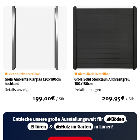
Nicht direkt bestellbar
Nicht direkt bestellbar
GroJa Ambiente Klarglas 120x180cm
GroJa Solid Steckzaun Anthrazitgrau,
hochkant
180x180cm
Details anzeigen
Details anzeigen
199,00
€
209,95
€
/ Stk.
/ Stk.
Entdecke unsere große
Ausstellungswelt für
🪵Böden
,
🚪Türen
&
🏡Holz im Garten
in Lünen!