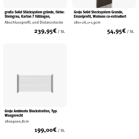
großa Solid Stücksystem gründe, fürbe:
GroJa Solid Stecksystem Grande,
Steingrau, Karton 7 füllängen,
Einzelprofil, Walnuss co-extrudiert
Abschlussprofil, und Distanzstücke
180×26,1×1,9cm
239,95
€
54,95
€
/ St.
/ St.
GroJa Ambiente Blockstreifen, Typ:
Waagerecht
180x90x0,8cm
199,00
€
/ St.