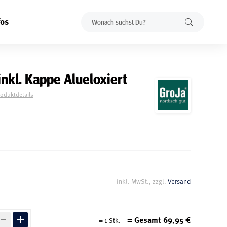
fos
inkl. Kappe Alueloxiert
roduktdetails
inkl. MwSt., zzgl.
Versand
= Gesamt
69,95
€
=
1
Stk.