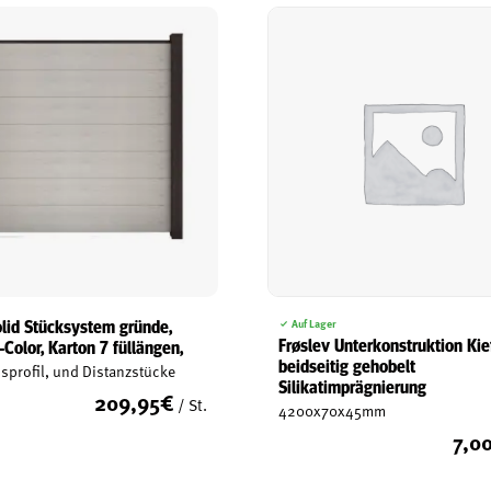
lid Stücksystem gründe,
Auf Lager
Frøslev Unterkonstruktion Kie
-Color, Karton 7 füllängen,
beidseitig gehobelt
sprofil, und Distanzstücke
Silikatimprägnierung
209,95
€
/ St.
4200x70x45mm
7,0