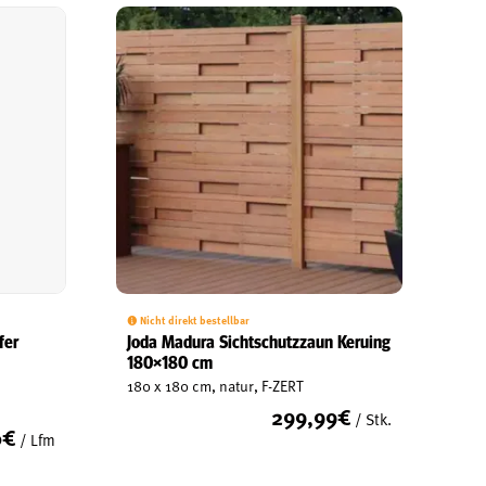
Nicht direkt bestellbar
fer
Joda Madura Sichtschutzzaun Keruing
180×180 cm
180 x 180 cm, natur, F-ZERT
299,99
€
/ Stk.
0
€
/ Lfm