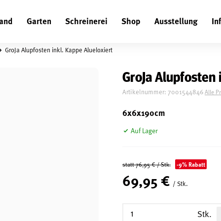
and
Garten
Schreinerei
Shop
Ausstellung
In
Suchen
GroJa Alupfosten inkl. Kappe Alueloxiert
GroJa Alupfosten 
Artikelnummer:
7001544846
Alle P
6x6x190cm
Auf Lager
-9% Rabatt
statt 76,95 € / Stk.
69,95 €
/ Stk.
Stk.