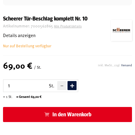
Schreinerei
Scheerer Tür-Beschlag komplett Nr. 10
Artikelnummer:
7000562865
Alle Produktdetails
Shop
Details anzeigen
Nur auf Bestellung verfügbar
Ausstellung
69,00 €
inkl. MwSt., zzgl.
Versand
/ St.
Infos
St.
Kataloge
=
1
St.
= Gesamt
69,00
€
Service
In den Warenkorb
Kontakt & Anfahrt
Über uns
Geschichte