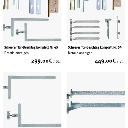
Scheerer Tür-Beschlag komplett Nr. 45
Scheerer Tor-Beschlag komplett Nr. 54
Details anzeigen
Details anzeigen
299,00
€
449,00
€
/ St.
/ St.