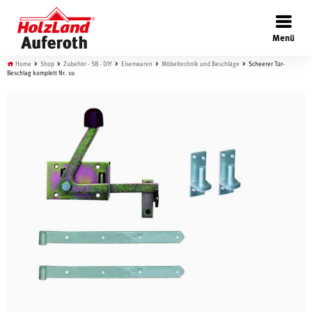
×
Menü
Home
Shop
Zubehör - SB - DIY
Eisenwaren
Möbeltechnik und Beschläge
Scheerer Tür-
Beschlag komplett Nr. 10
Böden
Türen
Wand
Garten