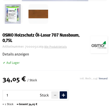
Schreinerei
Shop
OSMO Holzschutz Öl-Lasur 707 Nussbaum,
0,75L
Ausstellung
Artikelnummer:
7000050269
Alle Produktdetails
Details anzeigen
Infos
Auf Lager
34,05 €
Kataloge
inkl. MwSt., zzgl.
Versand
/ Stück
Service
Kontakt & Anfahrt
Stück
Über uns
=
1
Stück
= Gesamt
34,05
€
Geschichte