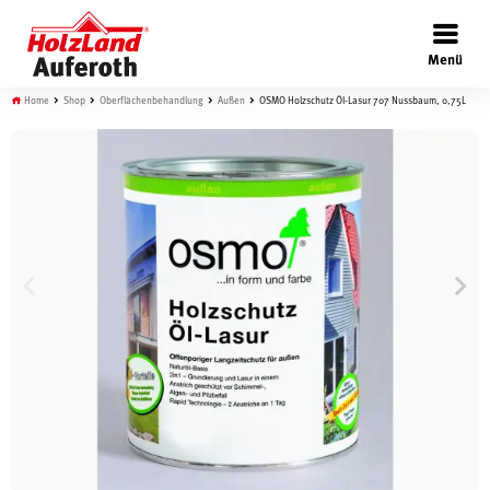
×
Menü
Home
Shop
Oberflächenbehandlung
Außen
OSMO Holzschutz Öl-Lasur 707 Nussbaum, 0,75L
Böden
Türen
Wand
Garten