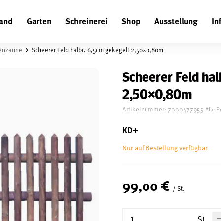
and
Garten
Schreinerei
Shop
Ausstellung
In
Suchen
tenzäune
Scheerer Feld halbr. 6,5cm gekegelt 2,50×0,80m
Scheerer Feld hal
2,50×0,80m
Artikelnummer:
7000477955
Alle P
KD+
Nur auf Bestellung verfügbar
99,00 €
/ St.
St.