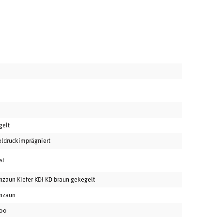
gelt
eldruckimprägniert
st
nzaun Kiefer KDI KD braun gekegelt
enzaun
00