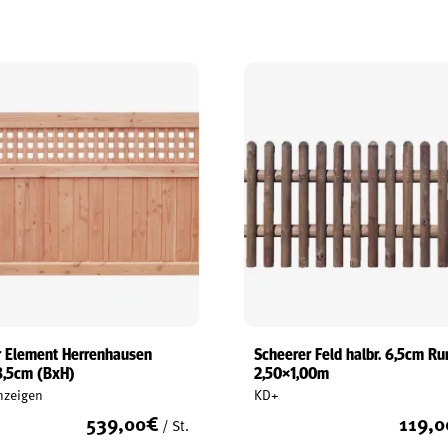
r Element Herrenhausen
Scheerer Feld halbr. 6,5cm R
8,5cm (BxH)
2,50×1,00m
nzeigen
KD+
539,00
€
119,0
/ St.