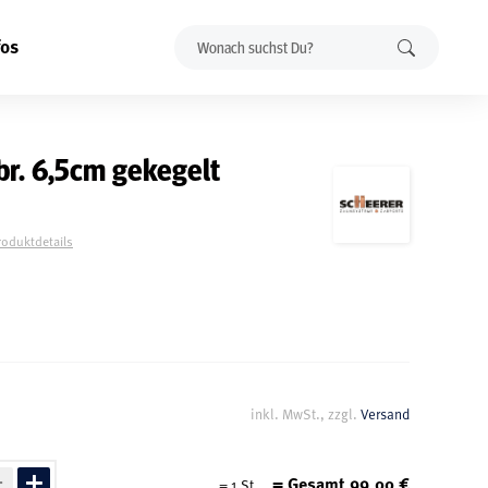
fos
br. 6,5cm gekegelt
roduktdetails
inkl. MwSt., zzgl.
Versand
= Gesamt
99,00
€
=
1
St.