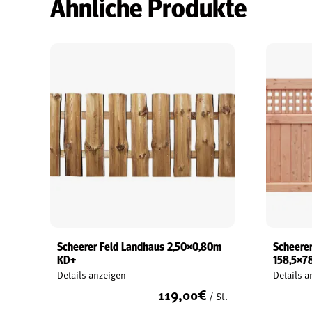
Ähnliche Produkte
Scheerer Feld Landhaus 2,50×0,80m
Scheere
KD+
158,5×7
Details anzeigen
Details a
119,00
€
/ St.