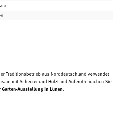
.00
00
Der Traditionsbetrieb aus Norddeutschland verwendet
nsam mit Scheerer und HolzLand Auferoth machen Sie
r
Garten-Ausstellung in Lünen
.