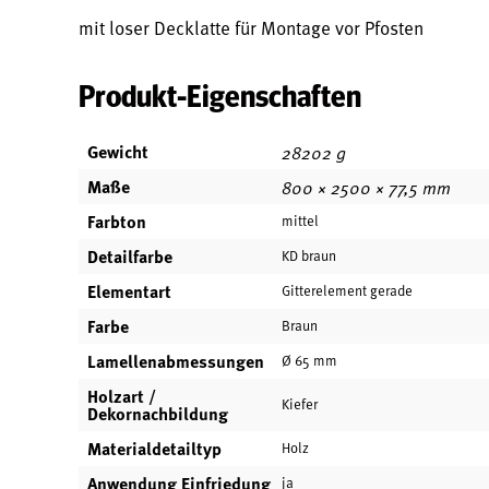
mit loser Decklatte für Montage vor Pfosten
Produkt-Eigenschaften
Gewicht
28202 g
Maße
800 × 2500 × 77,5 mm
Farbton
mittel
Detailfarbe
KD braun
Elementart
Gitterelement gerade
Farbe
Braun
Lamellenabmessungen
Ø 65 mm
Holzart /
Kiefer
Dekornachbildung
Materialdetailtyp
Holz
Anwendung Einfriedung
ja