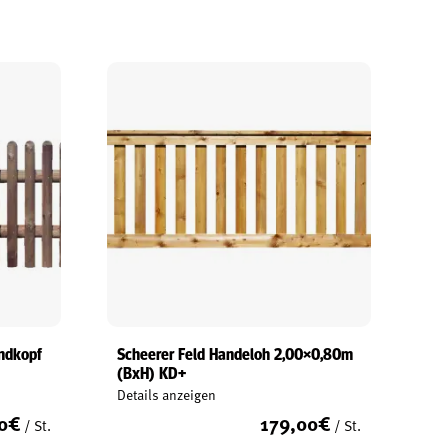
undkopf
Scheerer Feld Handeloh 2,00×0,80m
(BxH) KD+
Details anzeigen
0
€
179,00
€
/ St.
/ St.