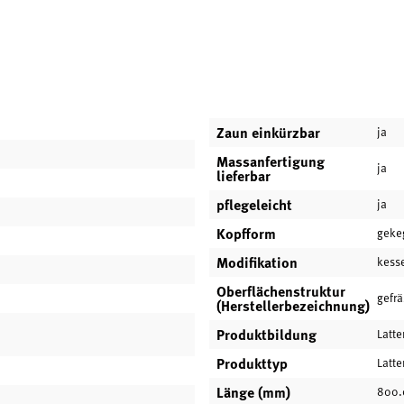
Zaun einkürzbar
ja
Massanfertigung
ja
lieferbar
pflegeleicht
ja
Kopfform
geke
Modifikation
kess
Oberflächenstruktur
gefrä
(Herstellerbezeichnung)
Produktbildung
Latte
Produkttyp
Latt
Länge (mm)
800.