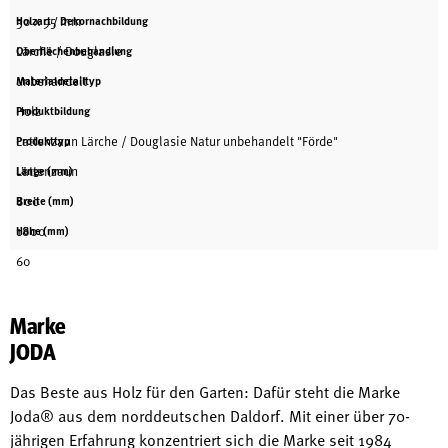
30 x 95 mm
Holzart / Dekornachbildung
Lärche / Douglasie
Oberflächenbehandlung
unbehandelt
Materialdetailtyp
Holz
Produktbildung
Lattenzaun Lärche / Douglasie Natur unbehandelt "Förde"
Produkttyp
Lattenzaun
Länge (mm)
800
Breite (mm)
1800
Höhe (mm)
60
Marke
JODA
Das Beste aus Holz für den Garten: Dafür steht die Marke
Joda® aus dem norddeutschen Daldorf. Mit einer über 70-
jährigen Erfahrung konzentriert sich die Marke seit 1984