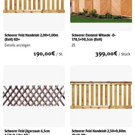
Scheerer Feld Handeloh 2,00×1,00m
Scheerer Element Wilsede -D-
(BxH) KD+
178,5×98,5cm (BxH)
Details anzeigen
ZE
190,00
€
399,00
€
/ St.
/ Stück
Scheerer Feld Jägerzaun 6,5cm
Scheerer Feld Handeloh 2,50×0,80m