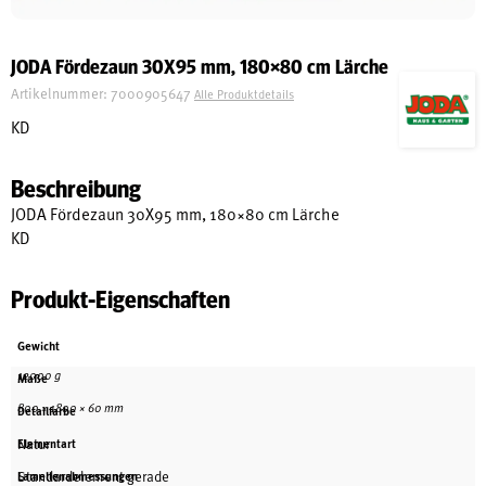
Schreinerei
JODA Fördezaun 30X95 mm, 180×80 cm Lärche
Artikelnummer:
7000905647
Alle Produktdetails
Shop
KD
Beschreibung
Ausstellung
JODA Fördezaun 30X95 mm, 180×80 cm Lärche
KD
Infos
Produkt-Eigenschaften
Kataloge
Gewicht
Service
12000 g
Maße
Kontakt & Anfahrt
800 × 1800 × 60 mm
Detailfarbe
Über uns
Natur
Elementart
Standardelement gerade
Lamellenabmessungen
Geschichte