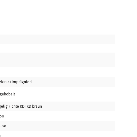
eldruckimprägniert
 gehobelt
gelig Fichte KDI KD braun
00
.00
0