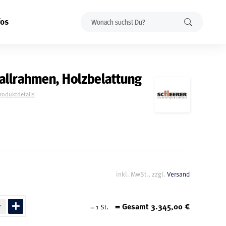
fos
allrahmen, Holzbelattung
Produktdetails
inkl. MwSt., zzgl.
Versand
= Gesamt
3.345,00
€
=
1
St.