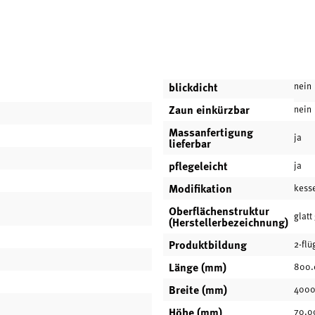
blickdicht
nein
Zaun einkürzbar
nein
Massanfertigung
ja
lieferbar
pflegeleicht
ja
Modifikation
kess
Oberflächenstruktur
glatt
(Herstellerbezeichnung)
Produktbildung
2-flü
Länge (mm)
800.
Breite (mm)
4000
Höhe (mm)
70.0