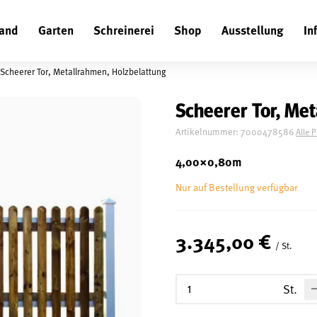
and
Garten
Schreinerei
Shop
Ausstellung
In
Suchen
Scheerer Tor, Metallrahmen, Holzbelattung
Scheerer Tor, Met
Artikelnummer:
7000478586
Alle 
4,00×0,80m
Nur auf Bestellung verfügbar
3.345,00 €
/ St.
St.