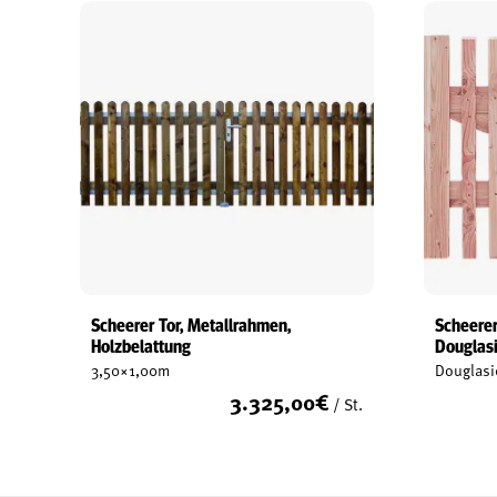
Scheerer Tor, Metallrahmen,
Scheerer
Holzbelattung
Douglas
3,50×1,00m
Douglasi
3.325,00
€
/ St.