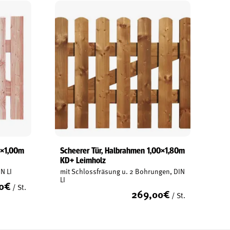
5×1,00m
Scheerer Tür, Halbrahmen 1,00×1,80m
KD+ Leimholz
N LI
mit Schlossfräsung u. 2 Bohrungen, DIN
LI
0
€
/ St.
269,00
€
/ St.