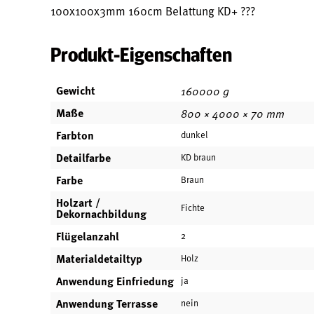
100x100x3mm 160cm Belattung KD+ ???
Produkt-Eigenschaften
Gewicht
160000 g
Maße
800 × 4000 × 70 mm
Farbton
dunkel
Detailfarbe
KD braun
Farbe
Braun
Holzart /
Fichte
Dekornachbildung
Flügelanzahl
2
Materialdetailtyp
Holz
Anwendung Einfriedung
ja
Anwendung Terrasse
nein