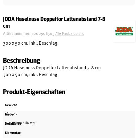
Schreinerei
JODA Haselnuss Doppeltor Lattenabstand 7-8
cm
Shop
Artikelnummer:
7000906503
Alle Produktdetails
300 x 50 cm, inkl. Beschlag
Ausstellung
Beschreibung
JODA Haselnuss Doppeltor Lattenabstand 7-8 cm
300 x 50 cm, inkl. Beschlag
Infos
Produkt-Eigenschaften
Kataloge
Gewicht
Service
16000 g
Maße
Kontakt & Anfahrt
500 × 3000 × 60 mm
Detailfarbe
Über uns
Natur
Elementart
Geschichte