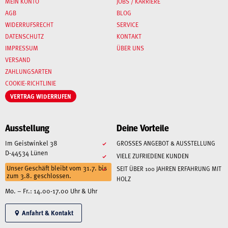
MEIN KONTO
JOBS / KARRIERE
AGB
BLOG
WIDERRUFSRECHT
SERVICE
DATENSCHUTZ
KONTAKT
IMPRESSUM
ÜBER UNS
VERSAND
ZAHLUNGSARTEN
COOKIE-RICHTLINIE
VERTRAG WIDERRUFEN
Ausstellung
Deine Vorteile
Im Geistwinkel 38
GROSSES ANGEBOT & AUSSTELLUNG
D-44534 Lünen
VIELE ZUFRIEDENE KUNDEN
Unser Geschäft bleibt vom 31.7. bis
SEIT ÜBER 100 JAHREN ERFAHRUNG MIT
zum 3.8. geschlossen.
HOLZ
Mo. – Fr.: 14.00-17.00 Uhr & Uhr
Anfahrt & Kontakt