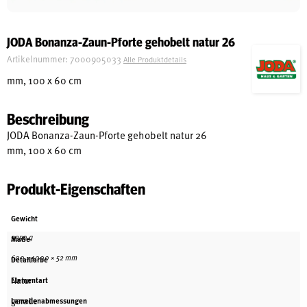
Schreinerei
JODA Bonanza-Zaun-Pforte gehobelt natur 26
Artikelnummer:
7000905033
Alle Produktdetails
Shop
mm, 100 x 60 cm
Beschreibung
Ausstellung
JODA Bonanza-Zaun-Pforte gehobelt natur 26
mm, 100 x 60 cm
Infos
Produkt-Eigenschaften
Kataloge
Gewicht
Service
9350 g
Maße
Kontakt & Anfahrt
600 × 1000 × 52 mm
Detailfarbe
Über uns
Natur
Elementart
gerade
Lamellenabmessungen
Geschichte