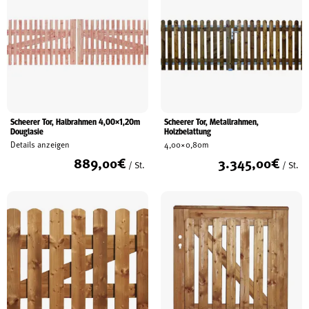
Scheerer Tor, Halbrahmen 4,00×1,20m
Scheerer Tor, Metallrahmen,
Douglasie
Holzbelattung
Details anzeigen
4,00×0,80m
889,00
€
3.345,00
€
/ St.
/ St.