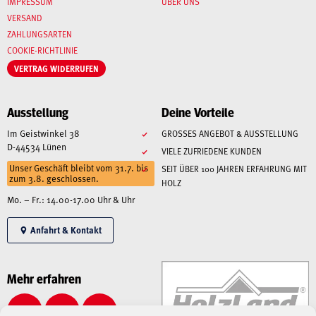
IMPRESSUM
ÜBER UNS
VERSAND
ZAHLUNGSARTEN
COOKIE-RICHTLINIE
VERTRAG WIDERRUFEN
Ausstellung
Deine Vorteile
Im Geistwinkel 38
GROSSES ANGEBOT & AUSSTELLUNG
D-44534 Lünen
VIELE ZUFRIEDENE KUNDEN
Unser Geschäft bleibt vom 31.7. bis
SEIT ÜBER 100 JAHREN ERFAHRUNG MIT
zum 3.8. geschlossen.
HOLZ
Mo. – Fr.: 14.00-17.00 Uhr & Uhr
Anfahrt & Kontakt
Mehr erfahren