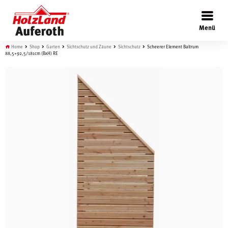
×
Menü
Home
Shop
Garten
Sichtschutz und Zäune
Sichtschutz
Scheerer Element Baltrum
88,5×92,5/181cm (BxH) RE
Böden
Türen
Wand
Garten