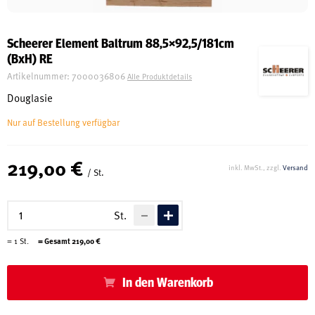
Schreinerei
Scheerer Element Baltrum 88,5×92,5/181cm
(BxH) RE
Shop
Artikelnummer:
7000036806
Alle Produktdetails
Douglasie
Nur auf Bestellung verfügbar
Ausstellung
219,00 €
inkl. MwSt., zzgl.
Versand
/ St.
Infos
St.
Kataloge
=
1
St.
= Gesamt
219,00
€
Service
Kontakt & Anfahrt
In den Warenkorb
Über uns
Geschichte