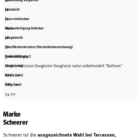
ja
ja
blickdicht
ja
Zaun einkürzbar
nein
Massanfertigung lieferbar
ja
pflegeleicht
ja
Oberflächenstruktur (Herstellerbezeichnung)
gehobelt, glatt
Produktbildung
Sichtschutzzaun Douglasie Douglasie natur unbehandelt "Baltrum"
Länge (mm)
1810.00
Breite (mm)
885.00
Höhe (mm)
54.00
Marke
Scheerer
Scheerer ist die
ausgezeichnete Wahl bei Terrassen,