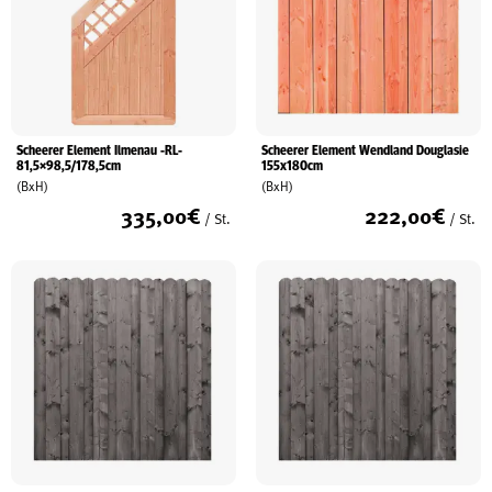
Scheerer Element Ilmenau -RL-
Scheerer Element Wendland Douglasie
81,5×98,5/178,5cm
155x180cm
(BxH)
(BxH)
335,00
€
222,00
€
/ St.
/ St.