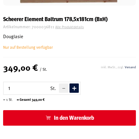
Schreinerei
Scheerer Element Baltrum 178,5x181cm (BxH)
Artikelnummer:
7000036811
Alle Produktdetails
Shop
Douglasie
Nur auf Bestellung verfügbar
Ausstellung
349,00 €
inkl. MwSt., zzgl.
Versand
/ St.
Infos
St.
Kataloge
=
1
St.
= Gesamt
349,00
€
Service
In den Warenkorb
Kontakt & Anfahrt
Über uns
Geschichte