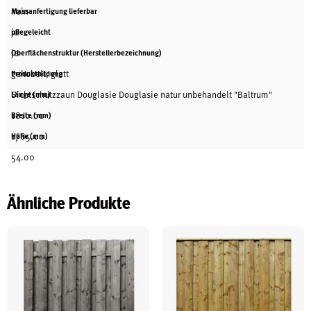
nein
Massanfertigung lieferbar
ja
pflegeleicht
ja
Oberflächenstruktur (Herstellerbezeichnung)
gehobelt, glatt
Produktbildung
Sichtschutzzaun Douglasie Douglasie natur unbehandelt "Baltrum"
Länge (mm)
1810.00
Breite (mm)
1785.00
Höhe (mm)
54.00
Ähnliche Produkte