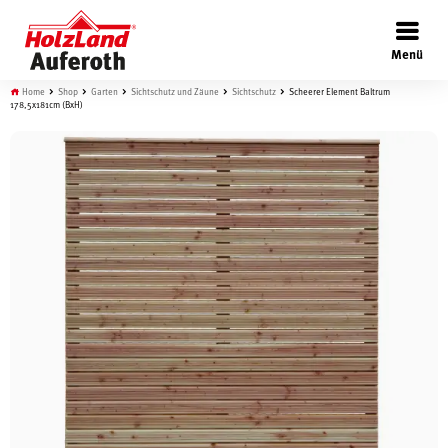
×
Menü
Home
Shop
Garten
Sichtschutz und Zäune
Sichtschutz
Scheerer Element Baltrum
178,5x181cm (BxH)
Böden
Türen
Wand
Garten