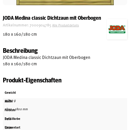
Schreinerei
JODA Medina classic Dichtzaun mit Oberbogen
Artikelnummer:
7000904785
Alle Produktdetails
Shop
180 x 160/180 cm
Beschreibung
Ausstellung
JODA Medina classic Dichtzaun mit Oberbogen
180 x 160/180 cm
Infos
Produkt-Eigenschaften
Kataloge
Gewicht
Service
13890 g
Maße
Kontakt & Anfahrt
1800 × 1800 mm
Farbton
Über uns
hell
Detailfarbe
Grün
Elementart
Geschichte