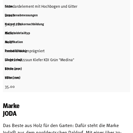
Standardelement mit Hochbogen und Gitter
Farbe
Braun
Lamellenabmessungen
5 x 73 mm
Holzart / Dekornachbildung
Kiefer
Materialdetailtyp
Holz
Modifikation
kesseldruckimprägniert
Produktbildung
Sichtschutzzaun Kiefer KDI Grün "Medina"
Länge (mm)
1800.00
Breite (mm)
1800.00
Höhe (mm)
35.00
Marke
JODA
Das Beste aus Holz für den Garten: Dafür steht die Marke
Joda® aus dem norddeutschen Daldorf. Mit einer über 70-