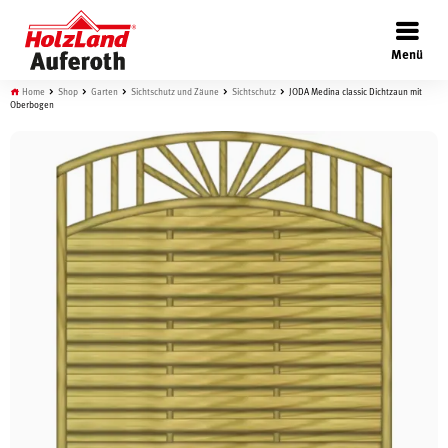
×
Menü
Home
Shop
Garten
Sichtschutz und Zäune
Sichtschutz
JODA Medina classic Dichtzaun mit
Oberbogen
Böden
Türen
Wand
Garten