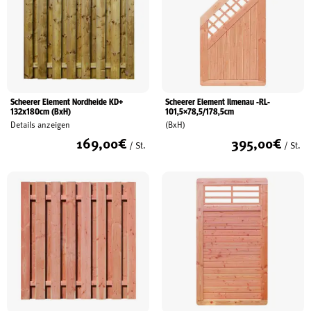
Scheerer Element Nordheide KD+
Scheerer Element Ilmenau -RL-
132x180cm (BxH)
101,5×78,5/178,5cm
Details anzeigen
(BxH)
169,00
€
395,00
€
/ St.
/ St.