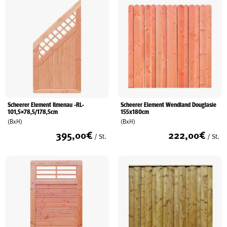
Scheerer Element Ilmenau -RL-
Scheerer Element Wendland Douglasie
101,5×78,5/178,5cm
155x180cm
(BxH)
(BxH)
395,00
€
222,00
€
/ St.
/ St.