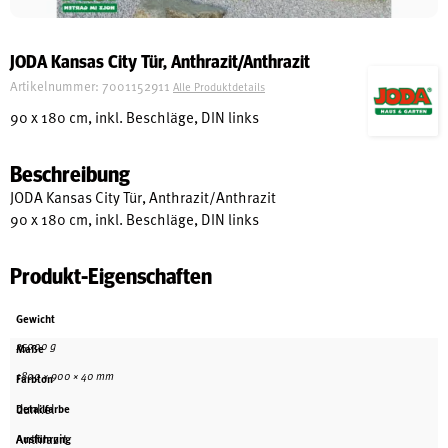
Schreinerei
JODA Kansas City Tür, Anthrazit/Anthrazit
Artikelnummer:
7001152911
Alle Produktdetails
Shop
90 x 180 cm, inkl. Beschläge, DIN links
Beschreibung
Ausstellung
JODA Kansas City Tür, Anthrazit/Anthrazit
90 x 180 cm, inkl. Beschläge, DIN links
Infos
Produkt-Eigenschaften
Kataloge
Gewicht
Service
25000 g
Maße
Kontakt & Anfahrt
1800 × 900 × 40 mm
Farbton
Über uns
dunkel
Detailfarbe
Anthrazit
Ausführung
Geschichte