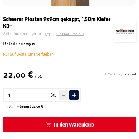
Schreinerei
Scheerer Pfosten 9x9cm gekappt, 1,50m Kiefer
KD+
Shop
Artikelnummer:
7000037333
Alle Produktdetails
Details anzeigen
Nur auf Bestellung verfügbar
Ausstellung
22,00 €
inkl. MwSt., zzgl.
Versand
/ St.
Infos
St.
Kataloge
=
1
St.
= Gesamt
22,00
€
Service
Kontakt & Anfahrt
In den Warenkorb
Über uns
Geschichte