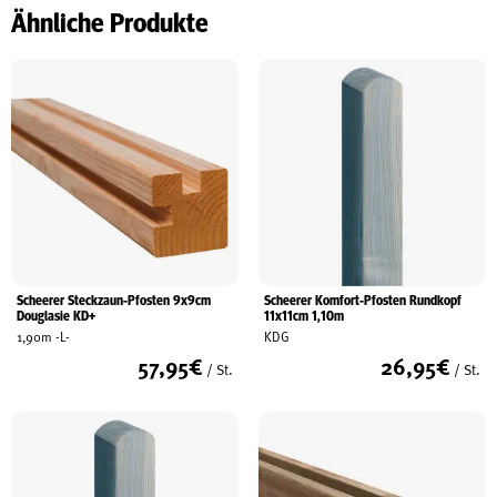
Ähnliche Produkte
Scheerer Steckzaun-Pfosten 9x9cm
Scheerer Komfort-Pfosten Rundkopf
Douglasie KD+
11x11cm 1,10m
1,90m -L-
KDG
57,95
€
26,95
€
/ St.
/ St.