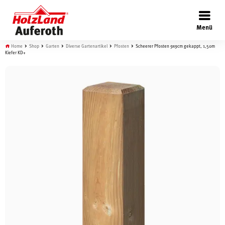
×
Menü
Home
Shop
Garten
Diverse Gartenartikel
Pfosten
Scheerer Pfosten 9x9cm gekappt, 1,50m
Kiefer KD+
Böden
Türen
Wand
Garten