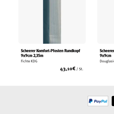
Scheerer Komfort-Pfosten Rundkopf
Scheerer
9x9cm 2,35m
9x9cm
Fichte KDG
Douglasi
43,10
€
/ St.