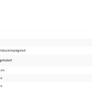
eldruckimprägniert
 gehobelt
.00
00
00