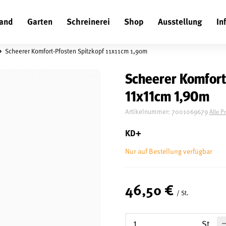
and
Garten
Schreinerei
Shop
Ausstellung
In
Suchen
Scheerer Komfort-Pfosten Spitzkopf 11x11cm 1,90m
Scheerer Komfort
11x11cm 1,90m
Artikelnummer:
7001069679
Alle P
KD+
Nur auf Bestellung verfügbar
46,50 €
/ St.
St.