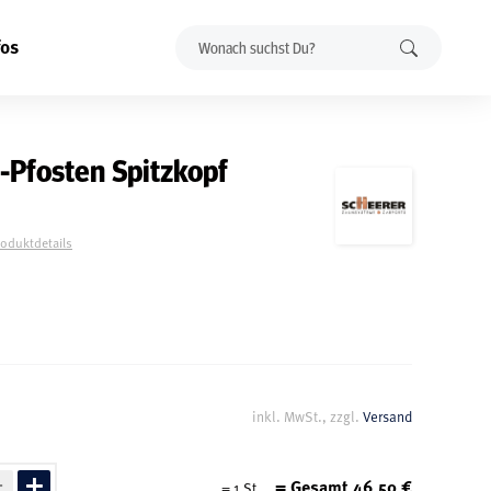
fos
-Pfosten Spitzkopf
roduktdetails
inkl. MwSt., zzgl.
Versand
= Gesamt
46,50
€
=
1
St.