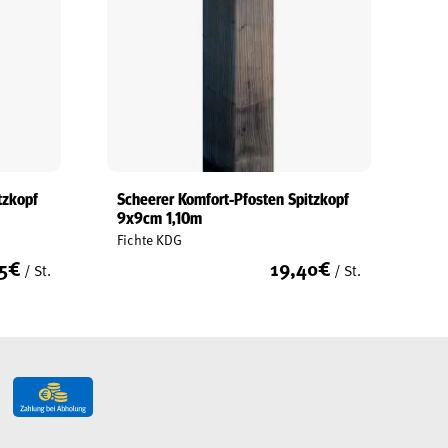
tzkopf
Scheerer Komfort-Pfosten Spitzkopf
9x9cm 1,10m
Fichte KDG
5
€
19,40
€
/ St.
/ St.