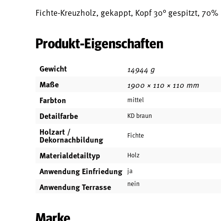
Fichte-Kreuzholz, gekappt, Kopf 30° gespitzt, 70% P
Produkt-Eigenschaften
Gewicht
14944 g
Maße
1900 × 110 × 110 mm
Farbton
mittel
Detailfarbe
KD braun
Holzart /
Fichte
Dekornachbildung
Materialdetailtyp
Holz
Anwendung Einfriedung
ja
nein
Anwendung Terrasse
Marke