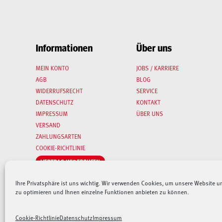
Informationen
Über uns
MEIN KONTO
JOBS / KARRIERE
AGB
BLOG
WIDERRUFSRECHT
SERVICE
DATENSCHUTZ
KONTAKT
IMPRESSUM
ÜBER UNS
VERSAND
ZAHLUNGSARTEN
COOKIE-RICHTLINIE
VERTRAG WIDERRUFEN
Ihre Privatsphäre ist uns wichtig. Wir verwenden Cookies, um unsere Website u
zu optimieren und Ihnen einzelne Funktionen anbieten zu können.
Aufgrund der derzeitigen angespannten Lage – sowohl auf dem Weltmarkt, a
Verfügbarkeit und Lieferdauer bei unseren Lieferanten an und
halten Sie 
Cookie-Richtlinie
Datenschutz
Impressum