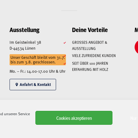
Ausstellung
Deine Vorteile
M
Im Geistwinkel 38
GROSSES ANGEBOT & A
D-44534 Lünen
USSTELLUNG
VIELE ZUFRIEDENE KUNDEN
Unser Geschäft bleibt vom 31.7.
bis zum 3.8. geschlossen.
SEIT ÜBER 100 JAHREN
ERFAHRUNG MIT HOLZ
Mo. – Fr.: 14.00-17.00 Uhr & Uhr
Anfahrt & Kontakt
nd unseren Service
Alle angegebenen Preise sind Gesamtpreise inkl. MwSt., zzgl. Liefer-/Versandkosten.
Cookies akzeptieren
Nur 
ls auch bei Speditionen, Paketdienstleistern und Lieferanten –
kann es aktuell zu immense
entsprechend auf dem Laufenden
. Sollten Artikel nicht verfügbar sein oder sich Lieferungen v
Regel.