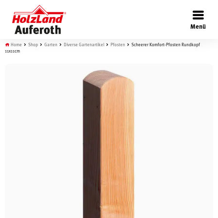
×
Menü
Home
Shop
Garten
Diverse Gartenartikel
Pfosten
Scheerer Komfort-Pfosten Rundkopf
11x11cm
Böden
Türen
Wand
Garten