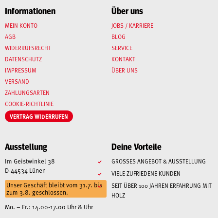
Informationen
Über uns
MEIN KONTO
JOBS / KARRIERE
AGB
BLOG
WIDERRUFSRECHT
SERVICE
DATENSCHUTZ
KONTAKT
IMPRESSUM
ÜBER UNS
VERSAND
ZAHLUNGSARTEN
COOKIE-RICHTLINIE
VERTRAG WIDERRUFEN
Ausstellung
Deine Vorteile
Im Geistwinkel 38
GROSSES ANGEBOT & AUSSTELLUNG
D-44534 Lünen
VIELE ZUFRIEDENE KUNDEN
Unser Geschäft bleibt vom 31.7. bis
SEIT ÜBER 100 JAHREN ERFAHRUNG MIT
zum 3.8. geschlossen.
HOLZ
Mo. – Fr.: 14.00-17.00 Uhr & Uhr