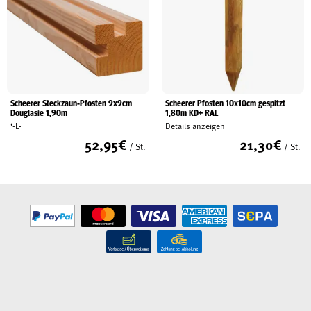
Scheerer Steckzaun-Pfosten 9x9cm
Scheerer Pfosten 10x10cm gespitzt
Douglasie 1,90m
1,80m KD+ RAL
‘-L-
Details anzeigen
52,95
€
21,30
€
/ St.
/ St.