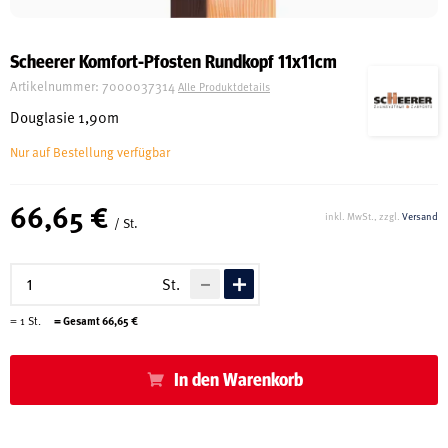
Schreinerei
Scheerer Komfort-Pfosten Rundkopf 11x11cm
Artikelnummer:
7000037314
Alle Produktdetails
Shop
Douglasie 1,90m
Nur auf Bestellung verfügbar
Ausstellung
66,65 €
inkl. MwSt., zzgl.
Versand
/ St.
Infos
St.
Kataloge
=
1
St.
= Gesamt
66,65
€
Service
In den Warenkorb
Kontakt & Anfahrt
Über uns
Geschichte