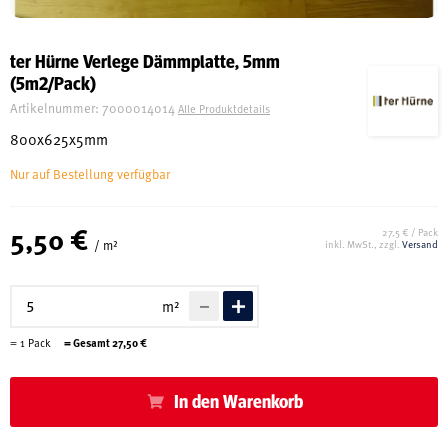
Schreinerei
ter Hürne Verlege Dämmplatte, 5mm
(5m2/Pack)
Shop
Artikelnummer:
7000014014
Alle Produktdetails
800x625x5mm
Nur auf Bestellung verfügbar
Ausstellung
5,50 €
27,5 € / Pack
/ m²
inkl. MwSt., zzgl.
Versand
Infos
m²
Kataloge
=
1
Pack
= Gesamt
27,50
€
Service
Kontakt & Anfahrt
In den Warenkorb
Über uns
Geschichte