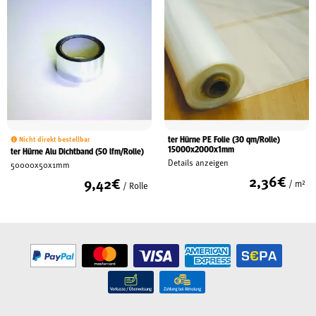
ter Hürne PE Folie (30 qm/Rolle)
Nicht direkt bestellbar
15000x2000x1mm
ter Hürne Alu Dichtband (50 lfm/Rolle)
Details anzeigen
50000x50x1mm
2,36
€
9,42
€
/ m²
/ Rolle