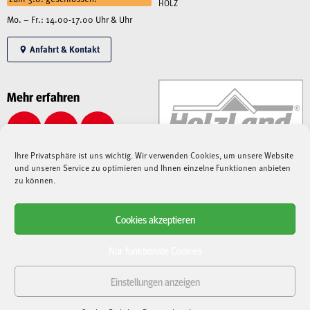
HOLZ
Mo. – Fr.: 14.00-17.00 Uhr & Uhr
Anfahrt & Kontakt
Mehr erfahren
Ihre Privatsphäre ist uns wichtig. Wir verwenden Cookies, um unsere Website
und unseren Service zu optimieren und Ihnen einzelne Funktionen anbieten
zu können.
Cookies akzeptieren
Alle angegebenen Preise sind Gesamtpreise inkl. MwSt., zzgl. Liefer-/Versandkosten.
Aufgrund der derzeitigen angespannten Lage – sowohl auf dem Weltmarkt, als auch bei
Nur funktionale Cookies
Speditionen, Paketdienstleistern und Lieferanten –
kann es aktuell zu immensen
Verzögerungen bei Lieferungen kommen
. Nach der Bestellung fragen wir die
Einstellungen anzeigen
Verfügbarkeit und Lieferdauer bei unseren Lieferanten an und
halten Sie entsprechend
auf dem Laufenden
. Sollten Artikel nicht verfügbar sein oder sich Lieferungen verzögern,