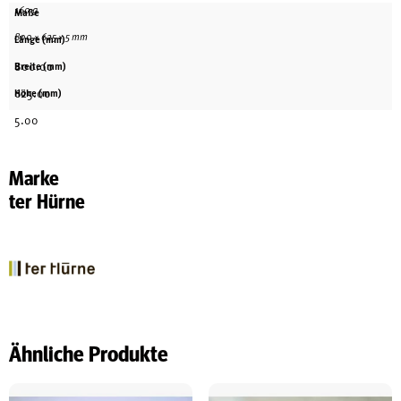
160 g
Maße
800 × 625 × 5 mm
Länge (mm)
800.00
Breite (mm)
625.00
Höhe (mm)
5.00
Marke
ter Hürne
Ähnliche Produkte