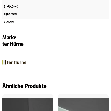
75.00
Breite (mm)
35.00
Höhe (mm)
150.00
Marke
ter Hürne
Ähnliche Produkte