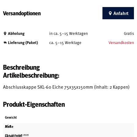
Versandoptionen
Anfahrt
Abholung
in ca. 5–15 Werktagen
Gratis
Lieferung (Paket)
ca. 5–15 Werktage
Versandkosten
Beschreibung
Artikelbeschreibung:
Abschlusskappe SKL-60 Eiche 75x35x150mm (Inhalt: 2 Kappen)
Produkt-Eigenschaften
Gewicht
36 g
Maße
75 × 35 × 150 mm
Länge (mm)