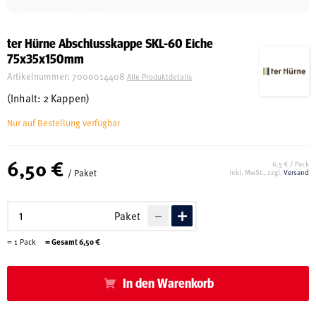
Schreinerei
ter Hürne Abschlusskappe SKL-60 Eiche
75x35x150mm
Shop
Artikelnummer:
7000014408
Alle Produktdetails
(Inhalt: 2 Kappen)
Nur auf Bestellung verfügbar
Ausstellung
6,50 €
6,5 € / Pack
/ Paket
inkl. MwSt., zzgl.
Versand
Infos
Paket
Kataloge
=
1
Pack
= Gesamt
6,50
€
Service
Kontakt & Anfahrt
In den Warenkorb
Über uns
Geschichte