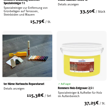
Spezialreiniger 1 l
Details anzeigen
Spezialreiniger zur Entfernung von
33,50
€
Grünbelägen auf Terrassen,
/ Stück
Steinböden und Mauern
15,79
€
/ St.
ter Hürne Hartwachs Reparaturset
Auf Lager
Remmers Holz-Entgrauer 2,5 l
Details anzeigen
Spezialreiniger & Aufheller für Holz
115,38
€
/ Set
im Außenbereich
37,25
€
/ St.