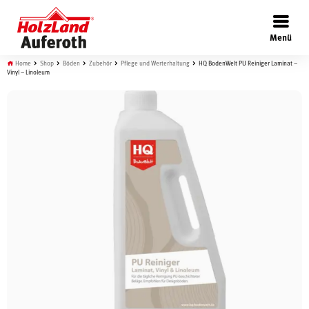
×
Menü
Home
Shop
Böden
Zubehör
Pflege und Werterhaltung
HQ BodenWelt PU Reiniger Laminat –
Vinyl – Linoleum
Böden
Türen
Wand
Garten