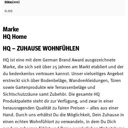
0.00
Höhe (mm)
0.00
Marke
HQ Home
HQ – ZUHAUSE WOHNFÜHLEN
HQ ist eine mit dem German Brand Award ausgezeichnete
Marke, die sich seit über 25 Jahren am Markt etabliert und der
du bedenkenlos vertrauen kannst. Unser vielseitiges Angebot
erstreckt sich über Bodenbeläge, Wandverkleidungen, Türen
sowie Gartenprodukte wie Terrassenbeläge und
Sichtschutzzäune samt Zubehör. Die gesamte HQ
Produktpalette steht dir zur Verfügung, und zwar in einer
herausragenden Qualität zu fairen Preisen – alles aus einer
Hand. Durch uns erhältst Du die Möglichkeit, Dein Zuhause in
einen echten Wohnfühlort zu verwandeln, in dem Du Dich
rundum geborgen fühlst und Deine persönlichen Wohnträume