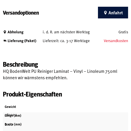
Versandoptionen
Anfahrt
Abholung
i. d. R. am nächsten Werktag
Gratis
Lieferung (Paket)
Lieferzeit: ca. 3-17 Werktage
Versandkosten
Beschreibung
HQ BodenWelt PU Reiniger Laminat – Vinyl – Linoleum 750ml
können wir wärmstens empfehlen.
Produkt-Eigenschaften
Gewicht
28000 g
Länge (mm)
0.00
Breite (mm)