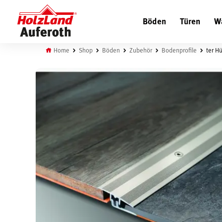
Böden
Türen
W
Home
Shop
Böden
Zubehör
Bodenprofile
ter H