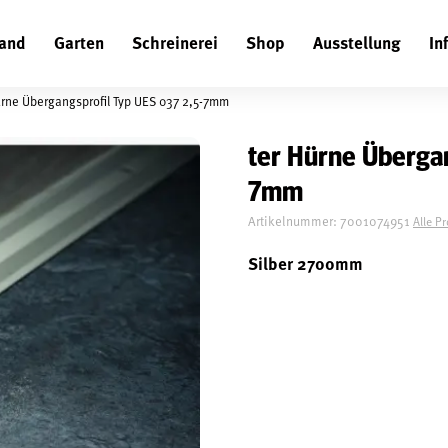
and
Garten
Schreinerei
Shop
Ausstellung
In
Suchen
ürne Übergangsprofil Typ UES 037 2,5-7mm
ter Hürne Übergan
7mm
Artikelnummer:
7001074951
Alle P
Silber 2700mm