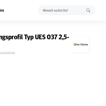
fos
gsprofil Typ UES 037 2,5-
roduktdetails