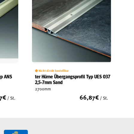
Nicht direkt bestellbar
yp ANS
ter Hürne Übergangsprofil Typ UES 037
2,5-7mm Sand
2700mm
7
€
66,87
€
/ St.
/ St.