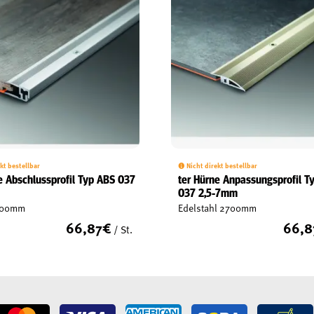
kt bestellbar
Nicht direkt bestellbar
e Abschlussprofil Typ ABS 037
ter Hürne Anpassungsprofil T
m
037 2,5-7mm
2700mm
Edelstahl 2700mm
66,87
€
66,8
/ St.