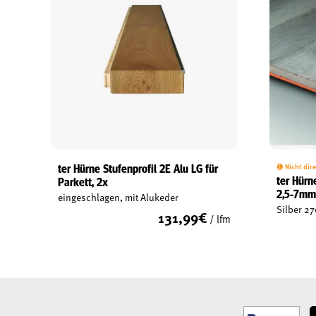
ter Hürne Stufenprofil 2E Alu LG für
Nicht dire
ter Hürn
Parkett, 2x
2,5-7m
eingeschlagen, mit Alukeder
Silber 
131,99
€
/ lfm