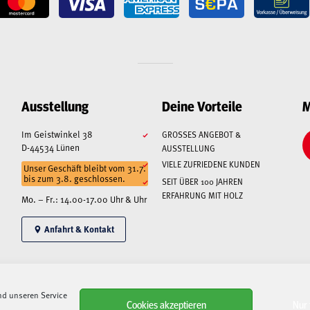
Ausstellung
Deine Vorteile
M
Im Geistwinkel 38
GROSSES ANGEBOT & A
D-44534 Lünen
USSTELLUNG
VIELE ZUFRIEDENE KUNDEN
Unser Geschäft bleibt vom 31.7.
bis zum 3.8. geschlossen.
SEIT ÜBER 100 JAHREN
ERFAHRUNG MIT HOLZ
Mo. – Fr.: 14.00-17.00 Uhr & Uhr
Anfahrt & Kontakt
nd unseren Service
Alle angegebenen Preise sind Gesamtpreise inkl. MwSt., zzgl. Liefer-/Versandkosten.
Cookies akzeptieren
Nur 