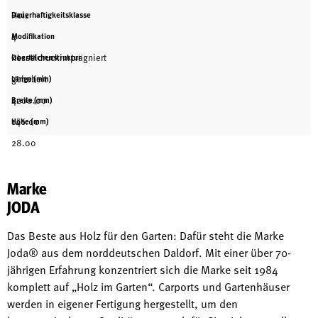
Holz
Dauerhaftigkeitsklasse
4
Modifikation
kesseldruckimprägniert
Oberflächenstruktur
gehobelt
Länge (mm)
4200.00
Breite (mm)
146.00
Höhe (mm)
28.00
Marke
JODA
Das Beste aus Holz für den Garten: Dafür steht die Marke
Joda® aus dem norddeutschen Daldorf. Mit einer über 70-
jährigen Erfahrung konzentriert sich die Marke seit 1984
komplett auf „Holz im Garten“. Carports und Gartenhäuser
werden in eigener Fertigung hergestellt, um den