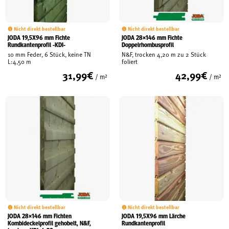
Nicht direkt bestellbar
Nicht direkt bestellbar
JODA 19,5X96 mm Fichte
JODA 28×146 mm Fichte
Rundkantenprofil -KDI-
Doppelrhombusprofil
10 mm Feder, 6 Stück, keine TN
N&F, trocken 4,20 m zu 2 Stück
L:4,50 m
foliert
31,99
€
42,99
€
/ m²
/ m²
Nicht direkt bestellbar
Nicht direkt bestellbar
JODA 28×146 mm Fichten
JODA 19,5X96 mm Lärche
Kombideckelprofil gehobelt, N&F,
Rundkantenprofil