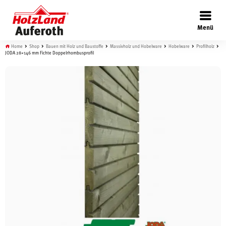
×
Menü
Home
Shop
Bauen mit Holz und Baustoffe
Massivholz und Hobelware
Hobelware
Profilholz
JODA 28×146 mm Fichte Doppelrhombusprofil
Böden
Türen
Wand
Garten