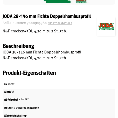
Schreinerei
JODA 28×146 mm Fichte Doppelrhombusprofil
Artikelnummer:
7000905380
Alle Produktdetails
Shop
N&F, trocken+KDI, 4,20 m zu 2 St. geb.
Beschreibung
Ausstellung
JODA 28×146 mm Fichte Doppelrhombusprofil
N&F, trocken+KDI, 4,20 m zu 2 St. geb.
Infos
Produkt-Eigenschaften
Kataloge
Gewicht
Service
22831 g
Maße
Kontakt & Anfahrt
4200 × 146 × 28 mm
Detailfarbe
Über uns
Grün
Holzart / Dekornachbildung
Fichte
Materialdetailtyp
Geschichte