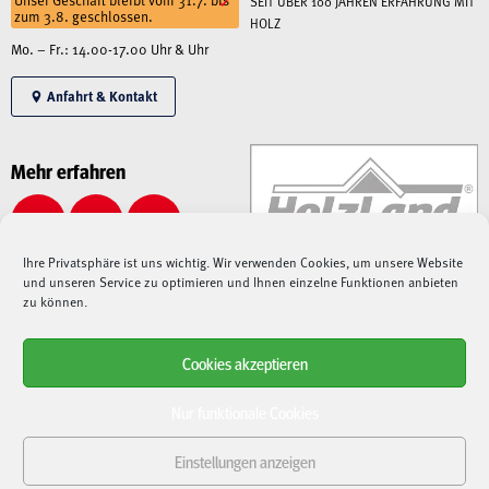
SEIT ÜBER 100 JAHREN ERFAHRUNG MIT
zum 3.8. geschlossen.
HOLZ
Mo. – Fr.: 14.00-17.00 Uhr & Uhr
Anfahrt & Kontakt
Mehr erfahren
Ihre Privatsphäre ist uns wichtig. Wir verwenden Cookies, um unsere Website
und unseren Service zu optimieren und Ihnen einzelne Funktionen anbieten
zu können.
Cookies akzeptieren
Alle angegebenen Preise sind Gesamtpreise inkl. MwSt., zzgl. Liefer-/Versandkosten.
Aufgrund der derzeitigen angespannten Lage – sowohl auf dem Weltmarkt, als auch bei
Nur funktionale Cookies
Speditionen, Paketdienstleistern und Lieferanten –
kann es aktuell zu immensen
Verzögerungen bei Lieferungen kommen
. Nach der Bestellung fragen wir die
Einstellungen anzeigen
Verfügbarkeit und Lieferdauer bei unseren Lieferanten an und
halten Sie entsprechend