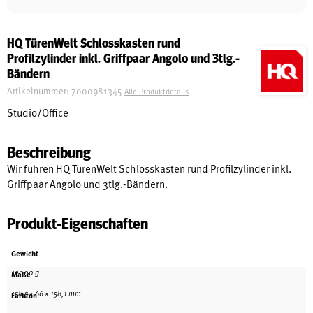
Schreinerei
HQ TürenWelt Schlosskasten rund
Profilzylinder inkl. Griffpaar Angolo und 3tlg.-
Shop
Bändern
Artikelnummer:
7000981345
Alle Produktdetails
Studio/Office
Ausstellung
Beschreibung
Wir führen HQ TürenWelt Schlosskasten rund Profilzylinder inkl.
Infos
Griffpaar Angolo und 3tlg.-Bändern.
Produkt-Eigenschaften
Kataloge
Service
Gewicht
Kontakt & Anfahrt
12000 g
Maße
Über uns
158,5 × 66 × 158,1 mm
Farbton
Geschichte