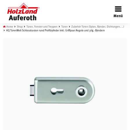
×
Menü
Home
Shop
Türen, Fenster und Treppen
Türen
Zubehör Türen (Spion, Bänder, Dichtungen, …)
HQ TürenWelt Schlosskasten rund Profilzylinder inkl. Griffpaar Angolo und 3tlg.-Bändern
Böden
Türen
Wand
Garten