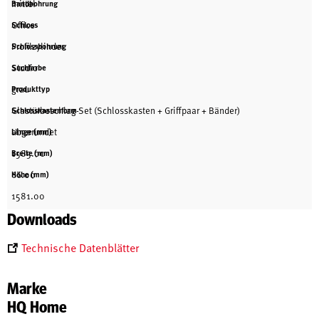
mittel
Bandbohrung
Office
Schloss
Profilzylinder
Schlossbohrung
Studio
Suchfarbe
grau
Produkttyp
Glastürbeschlag-Set (Schlosskasten + Griffpaar + Bänder)
Schlosskastenform
abgerundet
Länge (mm)
1585.00
Breite (mm)
66.00
Höhe (mm)
1581.00
Downloads
Technische Datenblätter
Marke
HQ Home