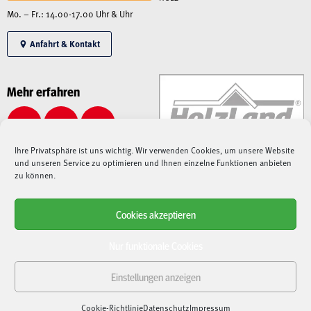
Mo. – Fr.: 14.00-17.00 Uhr & Uhr
Anfahrt & Kontakt
Mehr erfahren
Ihre Privatsphäre ist uns wichtig. Wir verwenden Cookies, um unsere Website
und unseren Service zu optimieren und Ihnen einzelne Funktionen anbieten
zu können.
Cookies akzeptieren
Alle angegebenen Preise sind Gesamtpreise inkl. MwSt., zzgl. Liefer-/Versandkosten.
Aufgrund der derzeitigen angespannten Lage – sowohl auf dem Weltmarkt, als auch bei
Nur funktionale Cookies
Speditionen, Paketdienstleistern und Lieferanten –
kann es aktuell zu immensen
Verzögerungen bei Lieferungen kommen
. Nach der Bestellung fragen wir die
Einstellungen anzeigen
Verfügbarkeit und Lieferdauer bei unseren Lieferanten an und
halten Sie entsprechend
auf dem Laufenden
. Sollten Artikel nicht verfügbar sein oder sich Lieferungen verzögern,
Cookie-Richtlinie
Datenschutz
Impressum
bitten wir um Entschuldigung und stornieren die Bestellung in der Regel.