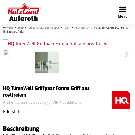
×
Menü
Home
Shop
Türen, Fenster und Treppen
Türen
Türbeschläge
HQ TürenWelt Griffpaar Forma
Griff aus rostfreiem
Böden
Türen
HQ TürenWelt Griffpaar Forma Griff aus
rostfreiem
Wand
Artikelnummer:
7001270759
Alle Produktdetails
Edelstahl
Garten
Beschreibung