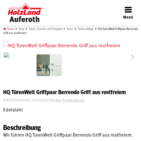
×
Menü
Home
Shop
Türen, Fenster und Treppen
Türen
Türbeschläge
HQ TürenWelt Griffpaar Berrendo
Griff aus rostfreiem
Böden
Türen
HQ TürenWelt Griffpaar Berrendo Griff aus rostfreiem
Artikelnummer:
7001270769
Alle Produktdetails
Wand
Edelstahl
Beschreibung
Garten
Wir führen HQ TürenWelt Griffpaar Berrendo Griff aus rostfreiem.