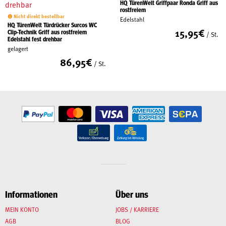
HQ TürenWelt Griffpaar Ronda Griff aus
rostfreiem
Nicht direkt bestellbar
Edelstahl
HQ TürenWelt Türdrücker Surcos WC
15,95
€
Clip-Technik Griff aus rostfreiem
/ St.
Edelstahl fest drehbar
gelagert
86,95
€
/ St.
Informationen
Über uns
MEIN KONTO
JOBS / KARRIERE
AGB
BLOG