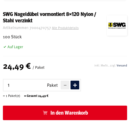
Schreinerei
SWG Nageldübel vormontiert 8×120 Nylon /
Stahl verzinkt
Shop
Artikelnummer:
7000470757
Alle Produktdetails
100 Stück
Auf Lager
Ausstellung
24,49 €
inkl. MwSt., zzgl.
Versand
/ Paket
Infos
Paket
Kataloge
=
1
Paket(e)
= Gesamt
24,49
€
Service
Kontakt & Anfahrt
In den Warenkorb
Über uns
Geschichte