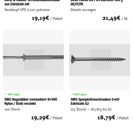
aus Edelstahl mit
DE/IT/FR
Senkkopf VPE à 100 5x60mm
Details anzeigen
19,19
€
21,49
€
/ Paket
/ St.
Auf Lager
Auf Lager
SWG Nageldübel vormontiert 8×100
SWG Spanplattenschrauben 5×60
Nylon / Stahl verzinkt
Edelstahl A2
100 Stück
(75 Stück) – 183 815 60 67
19,29
€
18,79
€
/ Paket
/ Paket