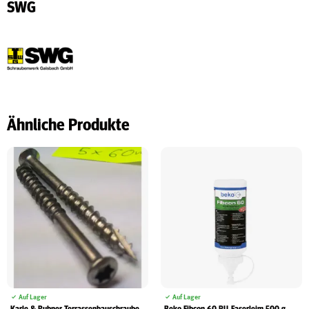
SWG
Ähnliche Produkte
Auf Lager
Auf Lager
Karle & Rubner Terrassenbauschraube
Beko Fibcon 60 PU-Faserleim 500 g