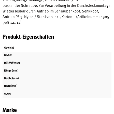
passender Schraube, Zur Verarbeitung in der Durchsteckmontage,
Wieder lösbar durch Antrieb im Schraubenkopf, Senkkopf,
Antrieb PZ 3, Nylon / Stahl verzinkt, Karton – (Artikelnummer 905
908 121 12)
Produkt-Eigenschaften
Gewicht
1935 g
Maße
120 mm
Durchmesser
8
Länge (mm)
120.00
Breite (mm)
0.00
Höhe (mm)
0.00
Marke