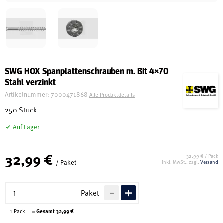
Schreinerei
Shop
SWG HOX Spanplattenschrauben m. Bit 4×70
Stahl verzinkt
Ausstellung
Artikelnummer:
7000471868
Alle Produktdetails
250 Stück
Infos
Auf Lager
32,99 €
Kataloge
32,99 € / Pack
/ Paket
inkl. MwSt., zzgl.
Versand
Service
Kontakt & Anfahrt
Paket
Über uns
=
1
Pack
= Gesamt
32,99
€
Geschichte