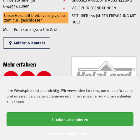
D-44534 Lünen
VIELE ZUFRIEDENE KUNDEN
Unser Geschäft bleibt vom 31.7. bis
SEIT ÜBER 100 JAHREN ERFAHRUNG MIT
zum 3.8. geschlossen.
HOLZ
Mo. – Fr.: 14.00-17.00 Uhr & Uhr
Anfahrt & Kontakt
Mehr erfahren
Ihre Privatsphäre ist uns wichtig. Wir verwenden Cookies, um unsere Website
und unseren Service zu optimieren und Ihnen einzelne Funktionen anbieten
zu können.
Cookies akzeptieren
Alle angegebenen Preise sind Gesamtpreise inkl. MwSt., zzgl. Liefer-/Versandkosten.
Aufgrund der derzeitigen angespannten Lage – sowohl auf dem Weltmarkt, als auch bei
Nur funktionale Cookies
Speditionen, Paketdienstleistern und Lieferanten –
kann es aktuell zu immensen