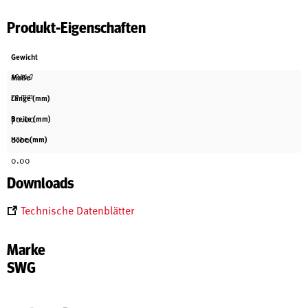
Produkt-Eigenschaften
Gewicht
1044 g
Maße
70 mm
Länge (mm)
70.00
Breite (mm)
0.00
Höhe (mm)
0.00
Downloads
Technische Datenblätter
Marke
SWG