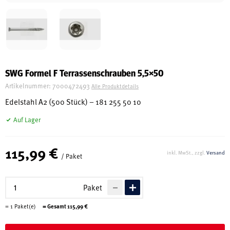
Schreinerei
Shop
SWG Formel F Terrassenschrauben 5,5×50
Artikelnummer:
7000472493
Alle Produktdetails
Ausstellung
Edelstahl A2 (500 Stück) – 181 255 50 10
Auf Lager
Infos
115,99 €
inkl. MwSt., zzgl.
Versand
/ Paket
Kataloge
Service
Paket
Kontakt & Anfahrt
=
1
Paket(e)
= Gesamt
115,99
€
Über uns
Geschichte