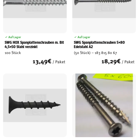
Auf Lager
Auf Lager
SWG HOX Spanplattenschrauben m. Bit
SWG Spanplattenschrauben 5×80
4,5×50 Stahl verzinkt
Edelstahl A2
100 Stück
(50 Stück) – 183 815 80 67
13,49
€
18,29
€
/ Paket
/ Paket