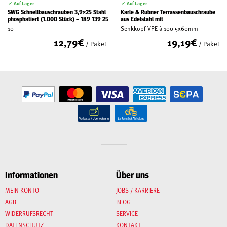
Auf Lager
Auf Lager
SWG Schnellbauschrauben 3,9×25 Stahl
Karle & Rubner Terrassenbauschraube
phosphatiert (1.000 Stück) – 189 139 25
aus Edelstahl mit
10
Senkkopf VPE à 100 5x60mm
12,79
€
19,19
€
/ Paket
/ Paket
Informationen
Über uns
MEIN KONTO
JOBS / KARRIERE
AGB
BLOG
WIDERRUFSRECHT
SERVICE
DATENSCHUTZ
KONTAKT