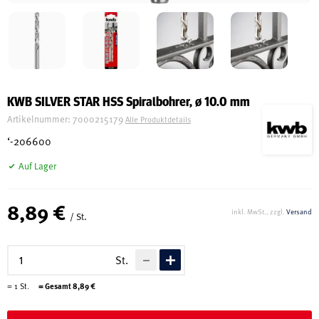
Schreinerei
Shop
KWB SILVER STAR HSS Spiralbohrer, ø 10.0 mm
Artikelnummer:
7000215179
Alle Produktdetails
Ausstellung
‘-206600
Auf Lager
Infos
8,89 €
inkl. MwSt., zzgl.
Versand
/ St.
Kataloge
Service
St.
Kontakt & Anfahrt
=
1
St.
= Gesamt
8,89
€
Über uns
Geschichte