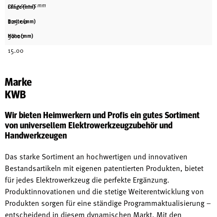
225 × 50 × 15 mm
Länge (mm)
225.00
Breite (mm)
50.00
Höhe (mm)
15.00
Marke
KWB
Wir bieten Heimwerkern und Profis ein gutes Sortiment
von universellem Elektrowerkzeugzubehör und
Handwerkzeugen
Das starke Sortiment an hochwertigen und innovativen
Bestandsartikeln mit eigenen patentierten Produkten, bietet
für jedes Elektrowerkzeug die perfekte Ergänzung.
Produktinnovationen und die stetige Weiterentwicklung von
Produkten sorgen für eine ständige Programmaktualisierung –
entscheidend in diesem dynamischen Markt. Mit den