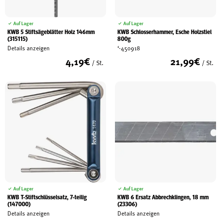
Auf Lager
Auf Lager
KWB 5 Stiftsägeblätter Holz 146mm
KWB Schlosserhammer, Esche Holzstiel
(315115)
800g
Details anzeigen
‘-450918
4,19
€
21,99
€
/ St.
/ St.
Auf Lager
Auf Lager
KWB T-Stiftschlüsselsatz, 7-teilig
KWB 6 Ersatz Abbrechklingen, 18 mm
(147000)
(23306)
Details anzeigen
Details anzeigen