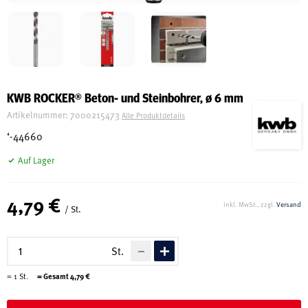
Schreinerei
Shop
KWB ROCKER® Beton- und Steinbohrer, ø 6 mm
Artikelnummer:
7000215473
Alle Produktdetails
Ausstellung
‘-44660
Auf Lager
Infos
4,79 €
inkl. MwSt., zzgl.
Versand
/ St.
Kataloge
Service
St.
Kontakt & Anfahrt
=
1
St.
= Gesamt
4,79
€
Über uns
Geschichte