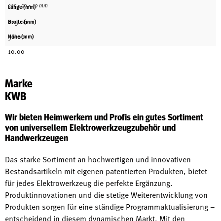
225 × 50 × 10 mm
Länge (mm)
225.00
Breite (mm)
50.00
Höhe (mm)
10.00
Marke
KWB
Wir bieten Heimwerkern und Profis ein gutes Sortiment
von universellem Elektrowerkzeugzubehör und
Handwerkzeugen
Das starke Sortiment an hochwertigen und innovativen
Bestandsartikeln mit eigenen patentierten Produkten, bietet
für jedes Elektrowerkzeug die perfekte Ergänzung.
Produktinnovationen und die stetige Weiterentwicklung von
Produkten sorgen für eine ständige Programmaktualisierung –
entscheidend in diesem dynamischen Markt. Mit den