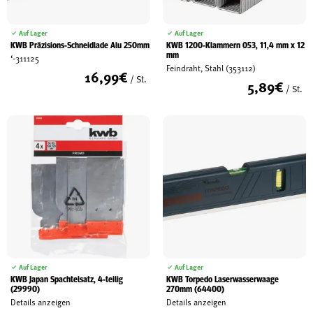
Auf Lager
Auf Lager
KWB Präzisions-Schneidlade Alu 250mm
KWB 1200-Klammern 053, 11,4 mm x 12
mm
‘-311125
Feindraht, Stahl (353112)
16,99
€
/ St.
5,89
€
/ St.
Auf Lager
Auf Lager
KWB Japan Spachtelsatz, 4-teilig
KWB Torpedo Laserwasserwaage
(29990)
270mm (64400)
Details anzeigen
Details anzeigen