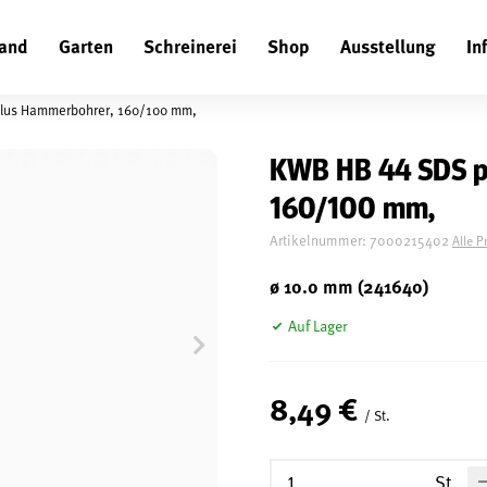
and
Garten
Schreinerei
Shop
Ausstellung
In
Suchen
lus Hammerbohrer, 160/100 mm,
KWB HB 44 SDS p
160/100 mm,
Artikelnummer:
7000215402
Alle P
ø 10.0 mm (241640)
Auf Lager
8,49 €
/ St.
St.