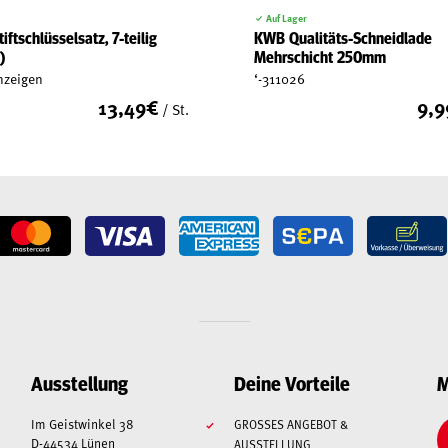
Auf Lager
ftschlüsselsatz, 7-teilig
KWB Qualitäts-Schneidlade
)
Mehrschicht 250mm
nzeigen
‘-311026
13,49
€
9,9
/ St.
Ausstellung
Deine Vorteile
M
Im Geistwinkel 38
GROSSES ANGEBOT & A
D-44534 Lünen
USSTELLUNG