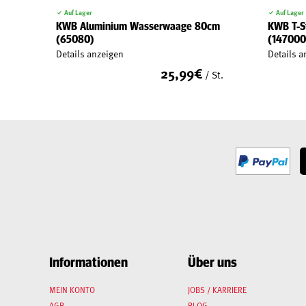
Auf Lager
Auf Lager
KWB Aluminium Wasserwaage 80cm
KWB T-Sti
(65080)
(147000
Details anzeigen
Details a
25,99
€
/ St.
Informationen
Über uns
MEIN KONTO
JOBS / KARRIERE
AGB
BLOG