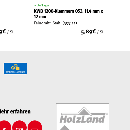
Auf Lager
KWB 1200-Klammern 053, 11,4 mm x
12 mm
Feindraht, Stahl (353112)
9
€
5,89
€
/ St.
/ St.
ehr erfahren