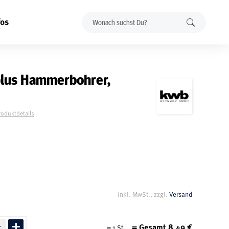
fos
lus Hammerbohrer,
roduktdetails
inkl. MwSt., zzgl.
Versand
= Gesamt
8,49
€
=
1
St.