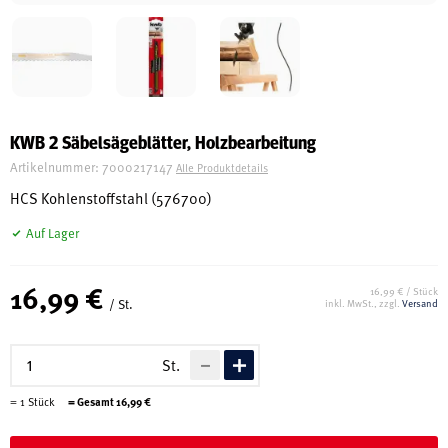
Schreinerei
Shop
KWB 2 Säbelsägeblätter, Holzbearbeitung
Artikelnummer:
7000217147
Alle Produktdetails
Ausstellung
HCS Kohlenstoffstahl (576700)
Auf Lager
Infos
16,99 €
16,99 € / Stück
/ St.
inkl. MwSt., zzgl.
Versand
Kataloge
Service
St.
Kontakt & Anfahrt
=
1
Stück
= Gesamt
16,99
€
Über uns
Geschichte