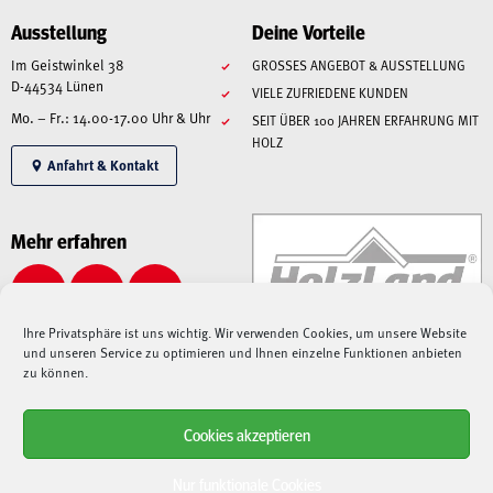
Ausstellung
Deine Vorteile
Im Geistwinkel 38
GROSSES ANGEBOT & AUSSTELLUNG
D-44534 Lünen
VIELE ZUFRIEDENE KUNDEN
Mo. – Fr.: 14.00-17.00 Uhr & Uhr
SEIT ÜBER 100 JAHREN ERFAHRUNG MIT
HOLZ
Anfahrt & Kontakt
Mehr erfahren
Ihre Privatsphäre ist uns wichtig. Wir verwenden Cookies, um unsere Website
und unseren Service zu optimieren und Ihnen einzelne Funktionen anbieten
zu können.
Cookies akzeptieren
Alle angegebenen Preise sind Gesamtpreise inkl. MwSt., zzgl. Liefer-/Versandkosten.
Aufgrund der derzeitigen angespannten Lage – sowohl auf dem Weltmarkt, als auch bei
Nur funktionale Cookies
Speditionen, Paketdienstleistern und Lieferanten –
kann es aktuell zu immensen