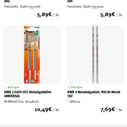
mm,
mm
Feindraht, Stahl (353116)
Feindraht, Stahl (353112)
5,89
€
5,89
€
/ St.
/ St.
Auf Lager
Auf Lager
KWB 2 EASY-CUT Stichsägeblätter
KWB 2 Metallsägeblatt, HSS Bi-Metall
UNIVERSAL
18Z
Bi-Metall S20 (624820)
‘-188010
10,49
€
7,69
€
/ St.
/ St.