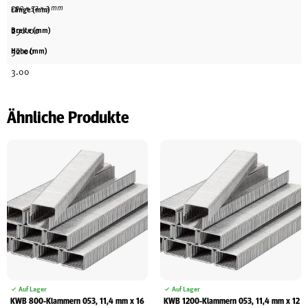
290 × 52 × 3 mm
Länge (mm)
290.00
Breite (mm)
52.00
Höhe (mm)
3.00
Ähnliche Produkte
Auf Lager
Auf Lager
KWB 800-Klammern 053, 11,4 mm x 16
KWB 1200-Klammern 053, 11,4 mm x 12