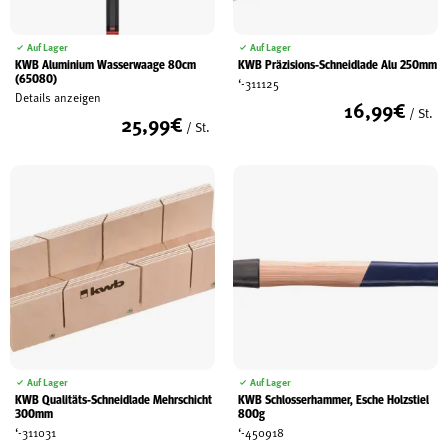
Auf Lager
Auf Lager
KWB Aluminium Wasserwaage 80cm
KWB Präzisions-Schneidlade Alu 250mm
(65080)
‘-311125
Details anzeigen
16,99
€
/ St.
25,99
€
/ St.
Auf Lager
Auf Lager
KWB Qualitäts-Schneidlade Mehrschicht
KWB Schlosserhammer, Esche Holzstiel
300mm
800g
‘-311031
‘-450918