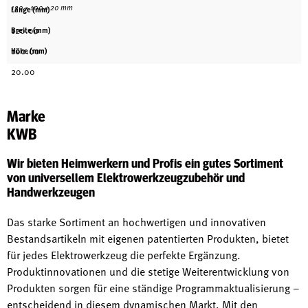
120 × 100 × 20 mm
Länge (mm)
120.00
Breite (mm)
100.00
Höhe (mm)
20.00
Marke
KWB
Wir bieten Heimwerkern und Profis ein gutes Sortiment
von universellem Elektrowerkzeugzubehör und
Handwerkzeugen
Das starke Sortiment an hochwertigen und innovativen
Bestandsartikeln mit eigenen patentierten Produkten, bietet
für jedes Elektrowerkzeug die perfekte Ergänzung.
Produktinnovationen und die stetige Weiterentwicklung von
Produkten sorgen für eine ständige Programmaktualisierung –
entscheidend in diesem dynamischen Markt. Mit den