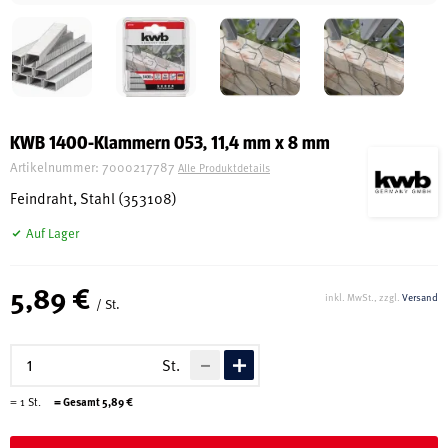
Schreinerei
Shop
KWB 1400-Klammern 053, 11,4 mm x 8 mm
Artikelnummer:
7000217787
Alle Produktdetails
Ausstellung
Feindraht, Stahl (353108)
Auf Lager
Infos
5,89 €
inkl. MwSt., zzgl.
Versand
/ St.
Kataloge
Service
St.
Kontakt & Anfahrt
=
1
St.
= Gesamt
5,89
€
Über uns
Geschichte