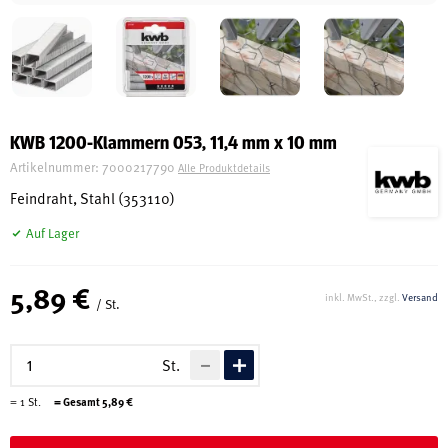
Schreinerei
Shop
KWB 1200-Klammern 053, 11,4 mm x 10 mm
Artikelnummer:
7000217790
Alle Produktdetails
Ausstellung
Feindraht, Stahl (353110)
Auf Lager
Infos
5,89 €
inkl. MwSt., zzgl.
Versand
/ St.
Kataloge
Service
St.
Kontakt & Anfahrt
=
1
St.
= Gesamt
5,89
€
Über uns
Geschichte