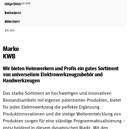
120 × 100 × 20 mm
Länge (mm)
120.00
Breite (mm)
100.00
Höhe (mm)
20.00
Marke
KWB
Wir bieten Heimwerkern und Profis ein gutes Sortiment
von universellem Elektrowerkzeugzubehör und
Handwerkzeugen
Das starke Sortiment an hochwertigen und innovativen
Bestandsartikeln mit eigenen patentierten Produkten, bietet
für jedes Elektrowerkzeug die perfekte Ergänzung.
Produktinnovationen und die stetige Weiterentwicklung von
Produkten sorgen für eine ständige Programmaktualisierung –
entscheidend in diesem dynamischen Markt. Mit den