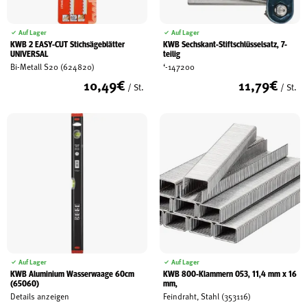
Auf Lager
Auf Lager
KWB 2 EASY-CUT Stichsägeblätter
KWB Sechskant-Stiftschlüsselsatz, 7-
UNIVERSAL
teilig
Bi-Metall S20 (624820)
‘-147200
10,49
€
11,79
€
/ St.
/ St.
Auf Lager
Auf Lager
KWB Aluminium Wasserwaage 60cm
KWB 800-Klammern 053, 11,4 mm x 16
(65060)
mm,
Details anzeigen
Feindraht, Stahl (353116)