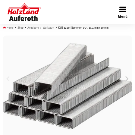
×
Menü
Home
Shop
Angebote
Werkstatt
KWB 1200-Klammern 053, 11,4 mm x 10 mm
Böden
Türen
Wand
Garten