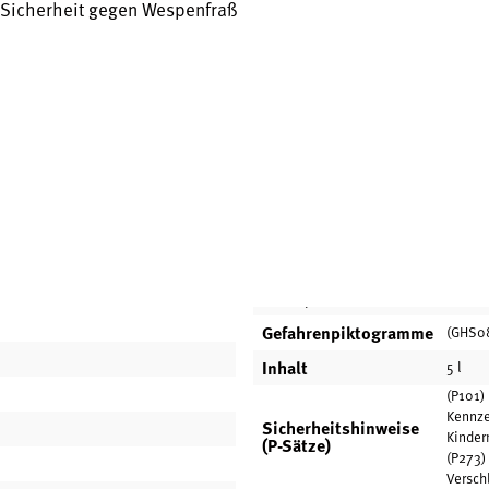
h Sicherheit gegen Wespenfraß
Gefahrenpiktogramme
(GHS08
Inhalt
5 l
(P101) 
Kennze
Sicherheitshinweise
Kinder
(P-Sätze)
(P273)
Versch