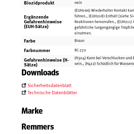
Biozidprodukt
nein
(EUH066) Wiederholter Kontakt kann
Ergänzende
führen., (EUH208) Enthält [siehe Si
Gefahrenhinweise
Reaktionen hervorrufen., (EUH211)
(EUH-Sätze)
gefährliche lungengängige Tröpfche
einatmen.
Farbe
Braun
Farbnummer
RC-270
(H304) Kann bei Verschlucken und 
Gefahrenhinweise (H-
sein., (H412) Schädlich für Wasser
Sätze)
Downloads
Sicherheitsdatenblatt
Technische Datenblätter
Marke
Remmers