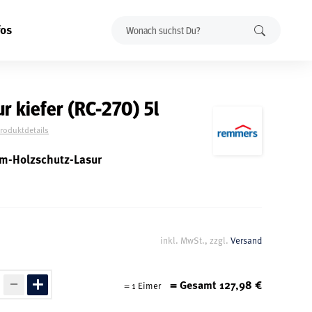
fos
 kiefer (RC-270) 5l
Produktdetails
um-Holzschutz-Lasur
inkl. MwSt., zzgl.
Versand
= Gesamt
127,98
€
=
1
Eimer