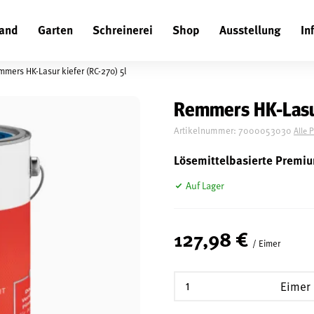
and
Garten
Schreinerei
Shop
Ausstellung
In
Suchen
mers HK-Lasur kiefer (RC-270) 5l
Remmers HK-Lasur
Artikelnummer:
7000053030
Alle 
Lösemittelbasierte Premi
Auf Lager
127,98 €
/ Eimer
Eimer