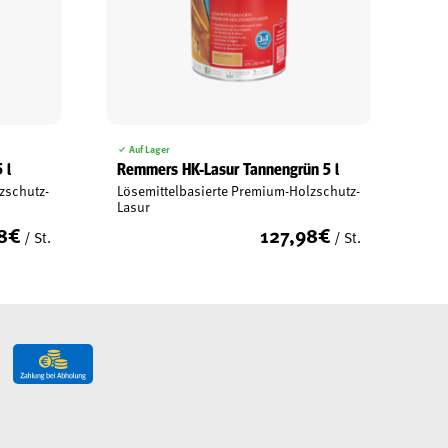
Auf Lager
 l
Remmers HK-Lasur Tannengrün 5 l
zschutz-
Lösemittelbasierte Premium-Holzschutz-
Lasur
8
€
127,98
€
/ St.
/ St.