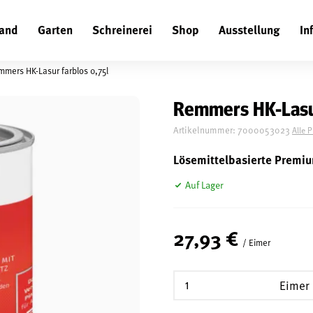
and
Garten
Schreinerei
Shop
Ausstellung
In
Suchen
mers HK-Lasur farblos 0,75l
Remmers HK-Lasur
Artikelnummer:
7000053023
Alle 
Lösemittelbasierte Premi
Auf Lager
27,93 €
/ Eimer
Eimer