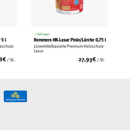
Auf Lager
 5 l
Remmers HK-Lasur Pinie/Lärche 0,75 l
zschutz-
Lösemittelbasierte Premium-Holzschutz-
Lasur
8
€
27,93
€
/ St.
/ St.