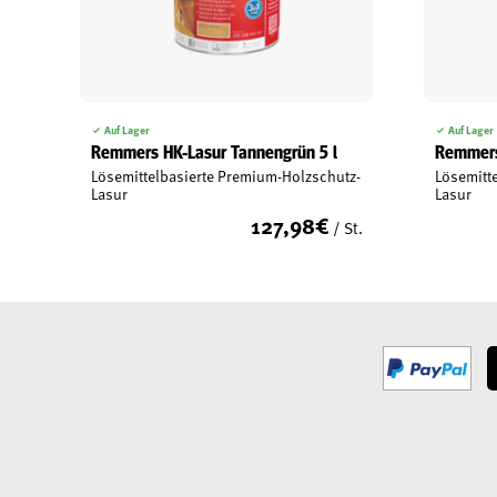
Auf Lager
Auf Lager
Remmers HK-Lasur Tannengrün 5 l
Remmers 
Lösemittelbasierte Premium-Holzschutz-
Lösemitt
Lasur
Lasur
127,98
€
/ St.