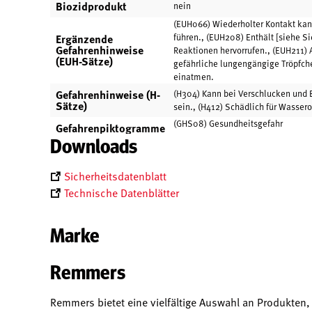
Biozidprodukt
nein
(EUH066) Wiederholter Kontakt kann
Ergänzende
führen., (EUH208) Enthält [siehe Si
Gefahrenhinweise
Reaktionen hervorrufen., (EUH211)
(EUH-Sätze)
gefährliche lungengängige Tröpfche
einatmen.
Gefahrenhinweise (H-
(H304) Kann bei Verschlucken und 
Sätze)
sein., (H412) Schädlich für Wasser
(GHS08) Gesundheitsgefahr
Gefahrenpiktogramme
Downloads
Sicherheitsdatenblatt
Technische Datenblätter
Marke
Remmers
Remmers bietet eine vielfältige Auswahl an Produkten,