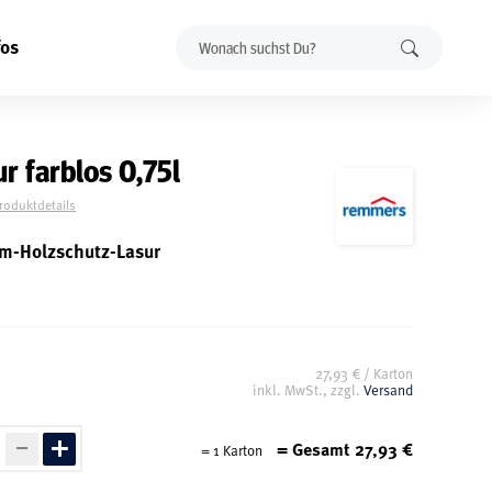
fos
 farblos 0,75l
Produktdetails
um-Holzschutz-Lasur
27,93 € / Karton
inkl. MwSt., zzgl.
Versand
= Gesamt
27,93
€
=
1
Karton