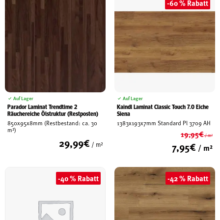
-60 % Rabatt
Auf Lager
Auf Lager
Parador Laminat Trendtime 2
Kaindl Laminat Classic Touch 7.0 Eiche
Räuchereiche Ölstruktur (Restposten)
Siena
850x95x8mm (Restbestand: ca. 30
1383x193x7mm Standard Pl 3709 AH
m²)
19,95
€
/ m²
29,99
€
Ur
7,95
€
/ m²
/ m²
Pr
Ak
wa
Pr
19
ist
-40 % Rabatt
-42 % Rabatt
7,