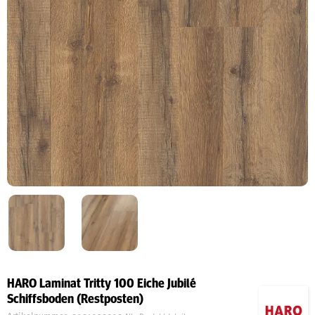
Schreinerei
Shop
Ausstellung
Infos
Kataloge
Service
Kontakt & Anfahrt
HARO Laminat Tritty 100 Eiche Jubilé
Über uns
Schiffsboden (Restposten)
Geschichte