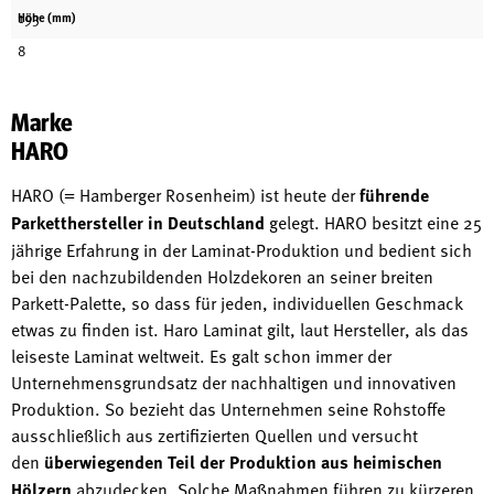
193
Höhe (mm)
8
Marke
HARO
HARO (= Hamberger Rosenheim) ist heute der
führende
Parketthersteller in Deutschland
gelegt. HARO besitzt eine 25
jährige Erfahrung in der Laminat-Produktion und bedient sich
bei den nachzubildenden Holzdekoren an seiner breiten
Parkett-Palette, so dass für jeden, individuellen Geschmack
etwas zu finden ist. Haro Laminat gilt, laut Hersteller, als das
leiseste Laminat weltweit. Es galt schon immer der
Unternehmensgrundsatz der nachhaltigen und innovativen
Produktion. So bezieht das Unternehmen seine Rohstoffe
ausschließlich aus zertifizierten Quellen und versucht
den
überwiegenden Teil der Produktion aus heimischen
Hölzern
abzudecken. Solche Maßnahmen führen zu kürzeren