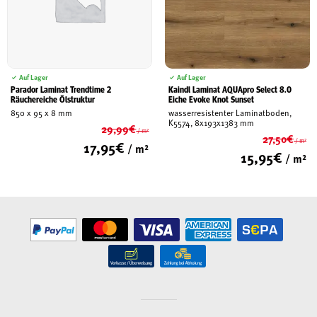
Auf Lager
Auf Lager
Kaindl Laminat AQUApro Select 8.0
Parador Laminat Trendtime 2
Eiche Evoke Knot Sunset
Räuchereiche Ölstruktur
wasserresistenter Laminatboden,
850 x 95 x 8 mm
K5574, 8x193x1383 mm
29,99
€
/ m²
27,50
€
/ m²
Ursprünglicher
17,95
€
/ m²
Ur
15,95
€
Preis
/ m²
Aktueller
Pr
war:
Ak
Preis
wa
29,99€
Pr
ist:
27
ist
17,95€.
15