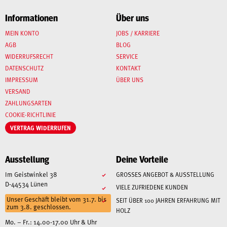
Informationen
Über uns
MEIN KONTO
JOBS / KARRIERE
AGB
BLOG
WIDERRUFSRECHT
SERVICE
DATENSCHUTZ
KONTAKT
IMPRESSUM
ÜBER UNS
VERSAND
ZAHLUNGSARTEN
COOKIE-RICHTLINIE
VERTRAG WIDERRUFEN
Ausstellung
Deine Vorteile
Im Geistwinkel 38
GROSSES ANGEBOT & AUSSTELLUNG
D-44534 Lünen
VIELE ZUFRIEDENE KUNDEN
Unser Geschäft bleibt vom 31.7. bis
SEIT ÜBER 100 JAHREN ERFAHRUNG MIT
zum 3.8. geschlossen.
HOLZ
Mo. – Fr.: 14.00-17.00 Uhr & Uhr