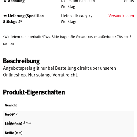
Abholung
i. d. R. am nächsten
Gratis
Werktag
Lieferung (Spedition
Lieferzeit: ca. 3-17
Versandkosten
Stückgut)*
Werktage
*Wir liefern nur innerhalb NRWs. Bitte fragen Sie Versandkosten außerhalb NRWs per E-
Mail an.
Beschreibung
Angebotspreis gilt nur bei Bestellung direkt über unseren
Onlineshop. Nur solange Vorrat reicht.
Produkt-Eigenschaften
Gewicht
10000 g
Maße
1282 × 193 × 8 mm
Länge (mm)
1282
Breite (mm)