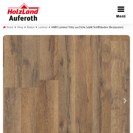
×
Menü
Home
Shop
Böden
Laminat
HARO Laminat Tritty 100 Eiche Jubilé Schiffsboden (Restposten)
Böden
Türen
Wand
Garten