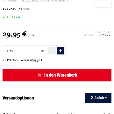
Artikelnummer:
2021032902
Alle Produktdetails
1282x193x8mm
Auf Lager
29,95 €
59,3 € / Paket
/ m²
inkl. MwSt., zzgl.
Versand
m²
=
1
Paket(e)
= Gesamt
59,30
€
In den Warenkorb
Versandoptionen
Anfahrt